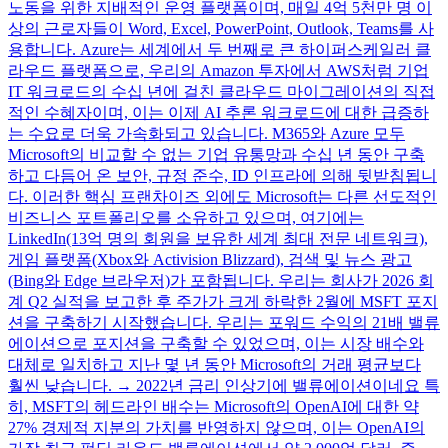
노동을 위한 지배적인 운영 플랫폼이며, 매일 4억 5천만 명 이
상의 근로자들이 Word, Excel, PowerPoint, Outlook, Teams를 사
용합니다. Azure는 세계에서 두 번째로 큰 하이퍼스케일러 클
라우드 플랫폼으로, 우리의 Amazon 투자에서 AWS처럼 기업
IT 워크로드의 수십 년에 걸친 클라우드 마이그레이션의 직접
적인 수혜자이며, 이는 이제 AI 추론 워크로드에 대한 급증하
는 수요로 더욱 가속화되고 있습니다. M365와 Azure 모두
Microsoft의 비교할 수 없는 기업 유통망과 수십 년 동안 구축
하고 다듬어 온 보안, 규정 준수, ID 인프라에 의해 뒷받침됩니
다. 이러한 핵심 프랜차이즈 외에도 Microsoft는 다른 선도적인
비즈니스 포트폴리오를 소유하고 있으며, 여기에는
LinkedIn(13억 명의 회원을 보유한 세계 최대 전문 네트워크),
게임 플랫폼(Xbox와 Activision Blizzard), 검색 및 뉴스 광고
(Bing와 Edge 브라우저)가 포함됩니다. 우리는 회사가 2026 회
계 Q2 실적을 보고한 후 주가가 크게 하락한 2월에 MSFT 포지
션을 구축하기 시작했습니다. 우리는 포워드 수익의 21배 밸류
에이션으로 포지션을 구축할 수 있었으며, 이는 시장 배수와
대체로 일치하고 지난 몇 년 동안 Microsoft의 거래 평균보다
훨씬 낮습니다. → 2022년 금리 인상기에 밸류에이션이네요 특
히, MSFT의 헤드라인 배수는 Microsoft의 OpenAI에 대한 약
27% 경제적 지분의 가치를 반영하지 않으며, 이는 OpenAI의