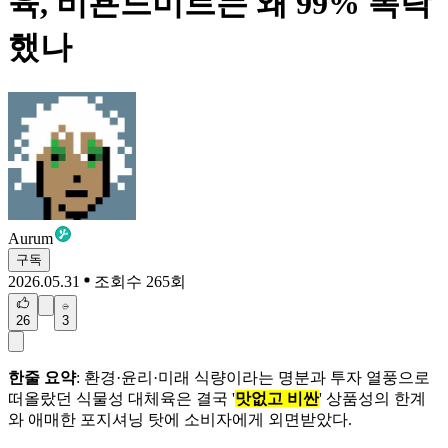
육, 비욘드미트는 왜 99% 폭락
했나
Aurum
구독
2026.05.31
조회수 265회
26
3
한줄 요약
: 환경·윤리·미래 식량이라는 명분과 투자 열풍으로
떠올랐던 식물성 대체육은 결국 '
맛없고 비싼
' 상품성의 한계
와 애매한 포지셔닝 탓에 소비자에게 외면받았다.