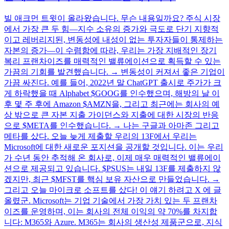
빌 애크먼 트윗이 올라왔습니다. 무슨 내용일까요? 주식 시장
에서 가장 큰 두 힘—지수 소유의 증가와 극도로 단기 지향적
이고 레버리지된, 변동성에 내성이 없는 투자자들이 통제하는
자본의 증가—이 수렴함에 따라, 우리는 가장 지배적인 장기
복리 프랜차이즈를 매력적인 밸류에이션으로 획득할 수 있는
가끔의 기회를 발견했습니다. → 변동성이 커져서 좋은 기업이
가끔 싸진다. 예를 들어, 2022년 말 ChatGPT 출시로 주가가 크
게 하락했을 때 Alphabet $GOOG를 인수했으며, 해방의 날 이
후 몇 주 후에 Amazon $AMZN을, 그리고 최근에는 회사의 예
상 밖으로 큰 자본 지출 가이던스와 지출에 대한 시장의 반응
으로 $META를 인수했습니다. → 나는 구글과 아마존 그리고
메타를 샀다. 오늘 늦게 제출할 우리의 13F에서 우리는
Microsoft에 대한 새로운 포지션을 공개할 것입니다. 이는 우리
가 수년 동안 추적해 온 회사로, 이제 매우 매력적인 밸류에이
션으로 제공되고 있습니다. $PSUS는 내일 13F를 제출하지 않
겠지만, 최근 $MFST를 핵심 보유 자산으로 만들었습니다. →
그리고 오늘 마이크로 소프트를 샀다! 이 얘기 하려고 X 에 글
올렸군. Microsoft는 기업 기술에서 가장 가치 있는 두 프랜차
이즈를 운영하며, 이는 회사의 전체 이익의 약 70%를 차지합
니다: M365와 Azure. M365는 회사의 생산성 제품군으로, 지식