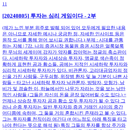
11
[20240805] 투자는 심리 게임이다 - 2부
(제가 느낀 부분 위주로 발췌 되어 있어 모두에게 필요한 내용
은 아니므로 자세한 예시나 궁금한 점, 자세한 인사이트 등은
원작 도서를 통해 얻어 보시길 권합니다.) 부제 : 시대를 관통
하는 지혜 | 7강. 나의 증권시장 동물원 증권 시장은 얼룩덜룩
한 무늬의 세계이며 강자가 약자를 잡아먹는 정글의 축소판이
다. 시세하락 투자자와 시세상승 투자자, 앵글로 색슨족이 정
확하게 표현한 곰과 황소들. 곰에는 지적인 시세하락 투자자와
심리적 시세하락 투자자가 있다. 비관론자, 고리대금업자의 정
신을 가진 사람들, 구두쇠형, 위장병 환자 및 늘 기분이 나쁜 사
람들 = 타고난 시세하락 투자자 낙관론자, 방탕자, 모험가, 낭
비가 및 경솔한 이, 하늘에서만 나무가 자라는 것을 보는 낭만
적인 사람들 (그들은 자신의 돈을 곧장 잃어버릴 수도 있다.) =
언제나 상승장 투자자 곰과 황소 모두 투자자가 될 수 있다 그
러나 순종 투자자는 일반 투자자와 증권 거래인 사이의 중간
어디쯤에 속하며, 그 둘을 거의 혼합시킨 존재라고 볼 수 있다.
그는 투자자를 천직이라 여긴다 (# 어느정도 아래 특징을 타고
나야 한다는 뜻으로 해석 됨) 특징 그들의 투자를 항상 주가와