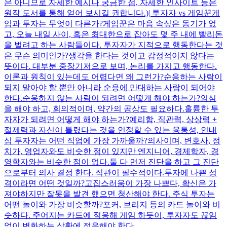
은 아니므로 자세한 예시나 궁금한 점, 자세한 인사이트 등은
원작 도서를 통해 얻어 보시길 권합니다.)| 투자자 vs 게임꾼게
임과 투자는 무엇이 다른가?게임꾼은 마음 속싶은 동기가 없
고, 오늘 내일 사이, 혹은 최대한으로 잡아도 몇 주 내에 빨리돈
을 벌려고 하는 사람들이다. 투자자가 지적으로 행동한다는 것
은 무슨 의미인가?생각을 한다는 것이고 감정적이지 않다는
뜻이다. 대부분 중장기저으로 보며, 논리를 가지고 행동한다.
이론과 원칙이 있는데도 어렵다면 왜 그런가?순응하는 사람이
되지 말아야 할 뿐만 아니라 순응에 만대하는 사람이 되어야
한다.순응하지 않는 사람이 되려면 어떻게 해야 하는가?의심
을 해야 하고, 회의적이며, 약간의 공상도 필요하다.훌륭한 투
자자가 되려면 어떻게 해야 하는가?예리함, 직관력, 상상력 +
절제력과 자신이 틀렸다는 것을 인정할 수 있는 융통성, 인내
심 투자자는 어떤 직업에 가장 가까울까?의사이며, 변호사, 정
치가, 영업자와도 비슷한 점이 있지만 엔지니어, 경제학자, 경
영학자와는 비슷한 점이 없다.둘 다 먼저 진단을 하고 그 진단
으로부터 의사 결정 한다. 직관이 필수적이다.투자에 나쁜 성
격이라면 어떤 것일까?고집스러움이 가장 나쁘다, 확신은 가
져야하지만 잘못을 발견 했으면 청산해야 한다. 주식 투자는
어떤 놀이와 가장 비슷할까?포커, 브리지 등의 카드 놀이와 비
슷하다. 주어지는 카드에 적응해 게임 하듯이, 투자자도 끊임
없이 변화하는 상황에 적응해야 한다. ...