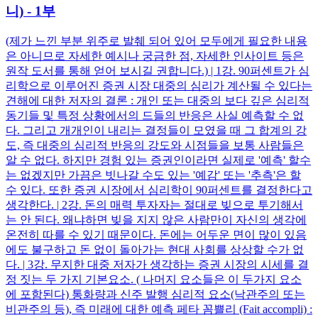
니) - 1부
(제가 느낀 부분 위주로 발췌 되어 있어 모두에게 필요한 내용
은 아니므로 자세한 예시나 궁금한 점, 자세한 인사이트 등은
원작 도서를 통해 얻어 보시길 권합니다.) | 1강. 90퍼센트가 심
리학으로 이루어진 증권 시장 대중의 심리가 계산될 수 있다는
견해에 대한 저자의 결론 : 개인 또는 대중의 보다 깊은 심리적
동기들 및 특정 상황에서의 드들의 반응은 사실 예측할 수 없
다. 그리고 개개인이 내리는 결정들이 모였을 때 그 합계의 강
도, 즉 대중의 심리적 반응의 강도와 시점들을 보통 사람들은
알 수 없다. 하지만 경험 있는 증권인이라면 실제로 '예측' 할수
는 없겠지만 가끔은 빗나갈 수도 있는 '예감' 또는 '추측'은 할
수 있다. 또한 증권 시장에서 심리학이 90퍼센트를 결정한다고
생각한다. | 2강. 돈의 매력 투자자는 절대로 빚으로 투기해서
는 안 된다. 왜냐하면 빚을 지지 않은 사람만이 자신의 생각에
온전히 따를 수 있기 때문이다. 돈에는 어두운 면이 많이 있음
에도 불구하고 돈 없이 돌아가는 현대 사회를 상상할 수가 없
다. | 3강. 무지한 대중 저자가 생각하는 증권 시장의 시세를 결
정 짓는 두 가지 기본요소. ( 나머지 요소들은 이 두가지 요소
에 포함된다) 통화량과 신주 발행 심리적 요소(낙관주의 또는
비관주의 등), 즉 미래에 대한 예측 페타 꼼쁠리 (Fait accompli) :