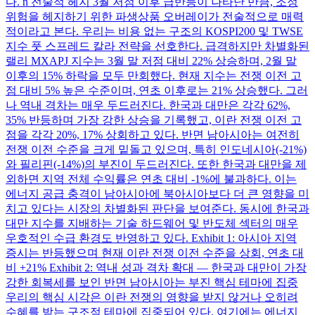
다. n 전술적 헤지 3월 저점 이후 급반등이 나타난 만큼, 조정
위험을 헤지하기 위한 파생상품 오버레이가 전술적으로 매력
적이라고 본다. 우리는 비용 없는 구조의 KOSPI200 및 TWSE
지수 풋 스프레드 칼라 전략을 선호한다. 급격하지만 차별화된
랠리 MXAPJ 지수는 3월 말 저점 대비 22% 상승하며, 2월 말
이후의 15% 하락을 모두 만회했다. 현재 지수는 전쟁 이전 고
점 대비 5% 높은 수준이며, 연초 이후로는 21% 상승했다. 그러
나 역내 격차는 매우 두드러진다. 한국과 대만은 각각 62%,
35% 반등하며 가장 강한 상승을 기록했고, 이란 전쟁 이전 고
점을 각각 20%, 17% 상회하고 있다. 반면 남아시아는 여전히
전쟁 이전 수준을 크게 밑돌고 있으며, 특히 인도네시아(-21%)
와 필리핀(-14%)의 부진이 두드러진다. 또한 한국과 대만을 제
외하면 지역 전체 수익률은 연초 대비 -1%에 불과하다. 이는
에너지 공급 충격이 남아시아에 북아시아보다 더 큰 영향을 미
치고 있다는 시장의 차별화된 판단을 보여준다. 동시에 한국과
대만 지수를 지배하는 기술 하드웨어 및 반도체 섹터의 매우
우호적인 수급 환경도 반영하고 있다. Exhibit 1: 아시아 지역
증시는 반등했으며 현재 이란 전쟁 이전 수준을 상회, 연초 대
비 +21% Exhibit 2: 역내 성과 격차 확대 — 한국과 대만이 가장
강한 회복세를 보인 반면 남아시아는 부진 핵심 테마에 집중
우리의 핵심 시각은 이란 전쟁의 영향을 받지 않거나 오히려
수혜를 받는 구조적 테마에 집중되어 있다. 여기에는 에너지