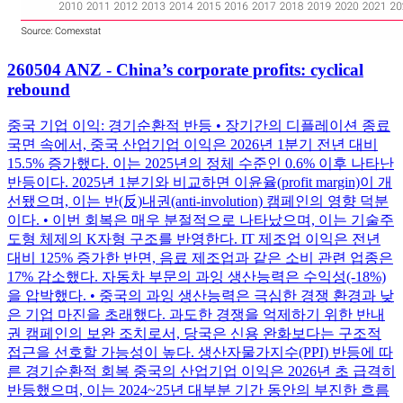
260504 ANZ - China’s corporate profits: cyclical
rebound
중국 기업 이익: 경기순환적 반등 • 장기간의 디플레이션 종료
국면 속에서, 중국 산업기업 이익은 2026년 1분기 전년 대비
15.5% 증가했다. 이는 2025년의 정체 수준인 0.6% 이후 나타난
반등이다. 2025년 1분기와 비교하면 이윤율(profit margin)이 개
선됐으며, 이는 반(反)내권(anti-involution) 캠페인의 영향 덕분
이다. • 이번 회복은 매우 분절적으로 나타났으며, 이는 기술주
도형 체제의 K자형 구조를 반영한다. IT 제조업 이익은 전년
대비 125% 증가한 반면, 음료 제조업과 같은 소비 관련 업종은
17% 감소했다. 자동차 부문의 과잉 생산능력은 수익성(-18%)
을 압박했다. • 중국의 과잉 생산능력은 극심한 경쟁 환경과 낮
은 기업 마진을 초래했다. 과도한 경쟁을 억제하기 위한 반내
권 캠페인의 보완 조치로서, 당국은 신용 완화보다는 구조적
접근을 선호할 가능성이 높다. 생산자물가지수(PPI) 반등에 따
른 경기순환적 회복 중국의 산업기업 이익은 2026년 초 급격히
반등했으며, 이는 2024~25년 대부분 기간 동안의 부진한 흐름