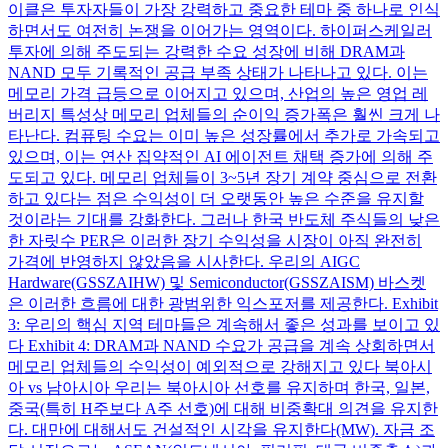
이클은 투자자들이 가장 강력하고 중요한 테마 중 하나로 인식
하면서도 여전히 논쟁을 이어가는 영역이다. 하이퍼스케일러
투자에 의해 주도되는 강력한 수요 성장에 비해 DRAM과
NAND 모두 기록적인 공급 부족 상태가 나타나고 있다. 이는
메모리 가격 급등으로 이어지고 있으며, 산업의 높은 영업 레
버리지 특성상 메모리 업체들의 순이익 증가폭은 훨씬 크게 나
타난다. 컴퓨팅 수요는 이미 높은 성장률에서 추가로 가속되고
있으며, 이는 연산 집약적인 AI 에이전트 채택 증가에 의해 주
도되고 있다. 메모리 업체들이 3~5년 장기 계약 중심으로 전환
하고 있다는 점은 수익성이 더 오랫동안 높은 수준을 유지할
것이라는 기대를 강화한다. 그러나 한국 반도체 주식들의 낮은
한 자릿수 PER은 이러한 장기 수익성을 시장이 아직 완전히
가격에 반영하지 않았음을 시사한다. 우리의 AIGC
Hardware(GSSZAIHW) 및 Semiconductor(GSSZAISM) 바스켓
은 이러한 흐름에 대한 광범위한 익스포저를 제공한다. Exhibit
3: 우리의 핵심 지역 테마들은 계속해서 좋은 성과를 보이고 있
다 Exhibit 4: DRAM과 NAND 수요가 공급을 계속 상회하면서
메모리 업체들의 수익성이 예외적으로 강해지고 있다 북아시
아 vs 남아시아 우리는 북아시아 선호를 유지하며 한국, 일본,
중국(특히 H주보다 A주 선호)에 대해 비중확대 의견을 유지한
다. 대만에 대해서도 건설적인 시각을 유지한다(MW). 자금 조