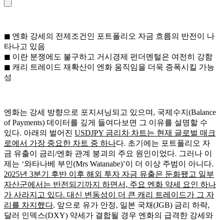
◼ 엔화 강세의 전제조건인 포트폴리오 자금 흐름의 반전이 나
타나고 있음
◼ 이란 분쟁에도 불구하고 거시경제 펀더멘털은 여전히 강함
◼ 캐리 트레이드 재확산이 엔화 움직임을 더욱 증폭시킬 가능
성
엔화는 강세 방향으로 포지셔닝되고 있으며, 국제수지(Balance
of Payments) 데이터를 깊게 들여다보면 그 이유를 설명할 수
있다. 아래의 벌어진
USDJPY 금리차 차트는 현재 글로벌 매크
로에서 가장 중요한 차트 중 하나
다. 초기에는 포트폴리오 자
금 유출이 금리/엔화 관계 붕괴의 주요 원인이었다. 그러나 이
제는 ‘와타나베 부인(Mrs Watanabe)’이 더 이상 주범이 아니다.
2025년 3분기 후반 이후 해외 투자 자금 유출은 둔화됐고 일부
자산군에서는 반전되기까지 하면서, 주요 엔화 약세 요인 하나
가 사라지고 있다. 대신 변동성이 더 큰 캐리 트레이드가 그 자
리를 차지했다
. 앞으로 유가 안정, 일본 국채(JGB) 금리 하락,
달러 인덱스(DXY) 약세가 결합될 경우 엔화의 급격한 강세와