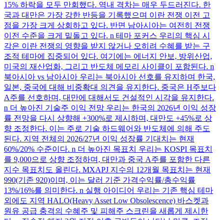
15% 하락을 모두 만회했다. 역내 격차는 매우 두드러진다. 한
국과 대만은 가장 강한 반등을 기록했으며 이란 전쟁 이전 고
점을 가장 크게 상회하고 있다. 반면 남아시아는 여전히 전쟁
이전 수준을 크게 밑돌고 있다. n 테마 포커스 우리의 핵심 시
각은 이란 전쟁의 영향을 받지 않거나 오히려 수혜를 받는 구
조적 테마에 집중되어 있다. 여기에는 에너지 안보, 방위산업,
미국의 재산업화, 그리고 반도체 메모리 사이클이 포함된다. n
북아시아 vs 남아시아 우리는 북아시아 선호를 유지하며 한국,
일본, 중국에 대해 비중확대 의견을 유지한다. 중국은 H주보다
A주를 선호하며, 대만에 대해서도 건설적인 시각을 유지한다.
n 더 높아진 기술주 이익 전망 우리는 한국의 2026년 이익 성장
률 전망을 다시 상향해 +300%로 제시하며, 대만도 +45%로 상
향 조정한다. 이는 주로 기술 하드웨어와 반도체에 의해 주도
된다. 지역 전체의 2026/27년 이익 성장률 기대치는 현재
60%/20% 수준이다. n 더 높아진 목표치 우리는 KOSPI 목표치
를 9,000으로 상향 조정하며, 대만과 중국 A주를 포함한 다른
지수 목표치도 올린다. MXAPJ 지수의 12개월 목표치는 현재
990(기존 920)이며, 이는 달러 기준 가격수익률/총수익률
13%/16%를 의미한다. n 실행 아이디어 우리는 기존 핵심 테마
외에도 지역 HALO(Heavy Asset Low Obsolescence) 바스켓과
원유 공급 충격의 수혜주 및 피해주 스크린을 새롭게 제시한