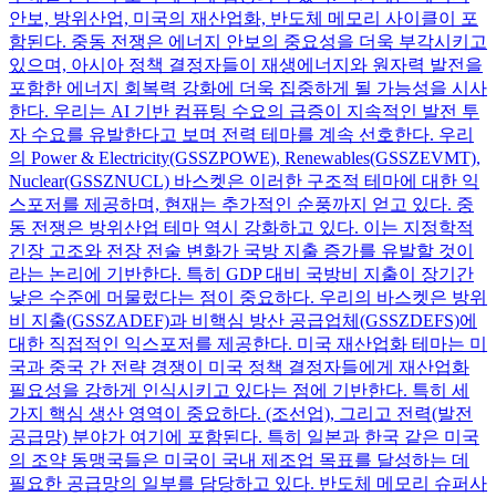
안보, 방위산업, 미국의 재산업화, 반도체 메모리 사이클이 포
함된다. 중동 전쟁은 에너지 안보의 중요성을 더욱 부각시키고
있으며, 아시아 정책 결정자들이 재생에너지와 원자력 발전을
포함한 에너지 회복력 강화에 더욱 집중하게 될 가능성을 시사
한다. 우리는 AI 기반 컴퓨팅 수요의 급증이 지속적인 발전 투
자 수요를 유발한다고 보며 전력 테마를 계속 선호한다. 우리
의 Power & Electricity(GSSZPOWE), Renewables(GSSZEVMT),
Nuclear(GSSZNUCL) 바스켓은 이러한 구조적 테마에 대한 익
스포저를 제공하며, 현재는 추가적인 순풍까지 얻고 있다. 중
동 전쟁은 방위산업 테마 역시 강화하고 있다. 이는 지정학적
긴장 고조와 전장 전술 변화가 국방 지출 증가를 유발할 것이
라는 논리에 기반한다. 특히 GDP 대비 국방비 지출이 장기간
낮은 수준에 머물렀다는 점이 중요하다. 우리의 바스켓은 방위
비 지출(GSSZADEF)과 비핵심 방산 공급업체(GSSZDEFS)에
대한 직접적인 익스포저를 제공한다. 미국 재산업화 테마는 미
국과 중국 간 전략 경쟁이 미국 정책 결정자들에게 재산업화
필요성을 강하게 인식시키고 있다는 점에 기반한다. 특히 세
가지 핵심 생산 영역이 중요하다. (조선업), 그리고 전력(발전
공급망) 분야가 여기에 포함된다. 특히 일본과 한국 같은 미국
의 조약 동맹국들은 미국이 국내 제조업 목표를 달성하는 데
필요한 공급망의 일부를 담당하고 있다. 반도체 메모리 슈퍼사