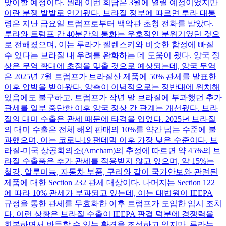
맞이할 예정이다. 원래 이번 회담은 3월에 열릴 예정이었지만
이란 분쟁 발발로 연기됐다. 브라질 정부에 따르면 루라 대통
령은 지난 금요일 트럼프로부터 백악관 초청 전화를 받았다.
루라와 트럼프 간 40분간의 통화는 우호적인 분위기였던 것으
로 전해졌으며, 이는 루라가 젤렌스키와 비슷한 함정에 빠질
수 있다는 브라질 내 우려를 완화하는 데 도움이 됐다. 양국 정
상은 무역 확대에 초점을 맞출 것으로 예상되는데, 양국 무역
은 2025년 7월 트럼프가 브라질산 제품에 50% 관세를 발표한
이후 압박을 받아왔다. 양측이 이념적으로는 정반대에 위치해
있음에도 불구하고, 트럼프가 작년 말 브라질에 부과했던 추가
관세를 일부 중단한 이후 양국 정상 간 관계는 개선됐다. 브라
질의 대미 수출은 관세 때문에 타격을 입었다. 2025년 브라질
의 대미 수출은 전체 해외 판매의 10%를 약간 넘는 수준에 불
과했으며, 이는 코로나19 팬데믹 이후 가장 낮은 수준이다. 브
라질-미국 상공회의소(Amcham)의 추정에 따르면 약 45%의 브
라질 수출품은 추가 관세를 적용받지 않고 있으며, 약 15%는
철강, 알루미늄, 자동차 부품, 구리와 같이 국가안보와 관련된
제품에 대한 Section 232 관세 대상이다. 나머지는 Section 122
에 따라 10% 관세가 부과되고 있는데, 이는 대법원이 IEEPA
규정을 통한 관세를 무효화한 이후 트럼프가 도입한 임시 조치
다. 이런 상황은 브라질 수출이 IEEPA 판결 덕분에 경쟁력을
회복하면서 반등할 수 있는 환경을 조성하고 있지만, 루라는