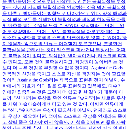
을 받아들이는 것으로부터 시작한다. 인류는 불확실성을 부정
하는 것에서 시작해 불확실성을 인정하는 것을 넘어 불확실성
을 다루고 받아들이는 방향으로 나아가오고 있다. 양적 해석과
질적 해석 모두를 선택해야 불확실성과 세상의 현상들을 다룰
첫 단추를 꿰는 것임을 느낄 수 있었다. 정질화라는 단어는 없
어도 정량화라는 단어는 있듯 불확실성을 다루고자 하는 이는
최소한 정량화를 통해 리스크의 단편이라도 엿볼 수 있어야 하
지 않을까. 앞으로의 인류는 어떠할지 모르겠으나, 분명한건
불확실성을 관리하는 것이 리스크를 피하거나 부정하는, 어쩌
면 불확실성이 없다고, 의심없이 받아들이거나, 리스크를 피할
수 없다고, 모든 것이 불확실하다고, 희망없이 놓아버리는 것
보다 더 나은 것임을 부정할 수 없을 것이다. Against the Gods
맹목적인 신앙을 죽이고 스스로 자신을 책임지는 것이 필요할
것이라 Against the Gods라는 제목으로 표현된 것이 아닐까. 수
학에서의 기호가 양과 질을 모두 표현하고 있음에도, 다수가
양에만 집중하는 것은 그것이 더 쉽고 편한 길이기 때문이 아
닐까. "신"이라는 우상을 죽인 인류는 "숫자"라는 새로운 우상
을 세워 아슬아슬하게 버티고 있는 것 같다. 어쩌면 인류에게
는 "신", "숫자"라는 우상이 필요한게 아닐까. 언제라도 스스로
의 우상이 필요하다면, 적어도 스스로의 우상을 언제라도 죽이
고 살릴 줄은 알아야 하지 않을까. 이 책을 읽어보면 좋을 사람
책임지는 주체 추신. 피터 번스타인이라는 거인의 어깨 위에서