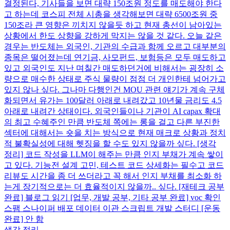
결정된다, 기사들을 보면 대략 150조원 정도를 매도해야 한다
고 하는데 코스피 전체 시총을 생각해보면 대략 6500조원 중
150조라 큰 영향은 끼치지 않을듯 하고 현재 총선이 남아있는
상황에서 한도 상향을 강하게 막지는 않을 것 같다. 오늘 같은
경우는 반도체는 외국인, 기관의 수급과 함께 오르고 대부분의
종목은 떨어졌는데 연기금, 사모펀드, 보험등은 모두 매도하고
있고 외국인도 지난 며칠간 매도하던거에 비해서는 굉장히 소
량으로 매수한 상태로 주식 물량이 점점 더 개인한테 넘어가고
있지 않나 싶다. 그나마 다행인건 MOU 관련 얘기가 계속 구체
화되면서 유가는 100달러 아래로 내려갔고 10년물 금리도 4.5
아래로 내려간 상태이다. 외국인들이나 기관이 AI capax 확대
의 최고 수혜주인 만큼 반도체 쪽에는 롱을 걸고 다른 부진한
섹터에 대해서는 숏을 치는 방식으로 현재 매크로 상황과 정치
적 불확실성에 대해 헷징을 할 수도 있지 않을까 싶다. [생각
정리] 코드 작성을 LLM이 해주는 만큼 인지 부채가 계속 쌓이
고 있다. 기능전 설계 고민, 테스트 코드 상세화는 필수고 코드
리뷰도 시간을 좀 더 쓰더라고 꼭 해서 인지 부채를 최소화 하
는게 장기적으로는 더 효율적이지 않을까.. 싶다. [재테크 공부
완료] 블로그 읽기 [업무, 개발 공부, 기타 공부 완료] voc 확인
스팸 스나이퍼 배포 데이터 이관 스크립트 개발 스터디 [운동
완료] 안 함
생각 정리