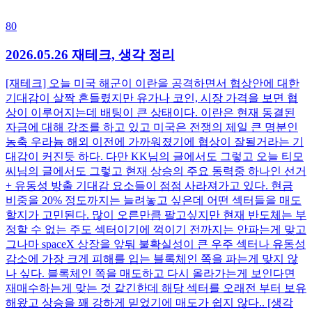
80
2026.05.26 재테크, 생각 정리
[재테크] 오늘 미국 해군이 이란을 공격하면서 협상안에 대한
기대감이 살짝 흔들렸지만 유가나 코인, 시장 가격을 보면 협
상이 이루어지는데 배팅이 큰 상태이다. 이란은 현재 동결된
자금에 대해 강조를 하고 있고 미국은 전쟁의 제일 큰 명분인
농축 우라늄 해외 이전에 가까워졌기에 협상이 잘될거라는 기
대감이 커진듯 하다. 다만 KK님의 글에서도 그렇고 오늘 티모
씨님의 글에서도 그렇고 현재 상승의 주요 동력중 하나인 선거
+ 유동성 방출 기대감 요소들이 점점 사라져가고 있다. 현금
비중을 20% 정도까지는 늘려놓고 싶은데 어떤 섹터들을 매도
할지가 고민된다. 많이 오른만큼 팔고싶지만 현재 반도체는 부
정할 수 없는 주도 섹터이기에 꺽이기 전까지는 안파는게 맞고
그나마 spaceX 상장을 앞둬 불확실성이 큰 우주 섹터나 유동성
감소에 가장 크게 피해를 입는 블록체인 쪽을 파는게 맞지 않
나 싶다. 블록체인 쪽을 매도하고 다시 올라가는게 보인다면
재매수하는게 맞는 것 같긴한데 해당 섹터를 오래전 부터 보유
해왔고 상승을 꽤 강하게 믿었기에 매도가 쉽지 않다.. [생각