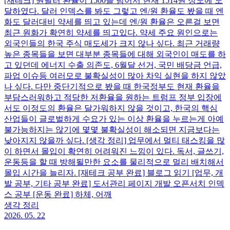
[재테크] 원달러 환율이 1500을 넘어서 현재 1514원 정도에 도
달하였다. 달러 인덱스를 봐도 그렇고 엔/원 환율도 봤을 때 엔
화도 달러대비 약세를 띄고 있는데 엔/원 환율은 오른걸 보면
최근 원화가 확연히 약세를 띄고있다. 약세 주요 원인으로는
외국인들의 한국 주식 매도세가 크지 않나 싶다. 최근 거래량
높은 종목들을 보면 대부분 종목들에 대해 외국인이 매도를 하
고 있던데 에너지 수출 의존도, 6월달 선거, 국민 배당금 언급,
파업 이슈등 여러모로 불확실성이 많아 차익 실현을 하지 않았
나 싶다. 다만 중단기적으로 봤을 때 한국정부도 현재 환율을
부담스러워하고 적당한 저환율을 원하는 트럼프 정부 입장에
서도 이정도의 환율은 달가워하지 않을 것이고, 한국의 핵심
산업들이 글로벌하게 수요가 있는 이상 환율을 누르는게 아예
불가능하지는 않기에 몇몇 불확실성이 해소되면 지금보다는
낮아지지 않을까 싶다. [생각 정리] 업무에서 멀티 태스킹을 많
이 하면서 몰입이 확연히 어려워진 느낌이 있다. 독서, 글쓰기,
운동등을 할 때 방해될만한 요소를 물리적으로 멀리 배치해서
몰입 시간을 늘리자. [재테크 공부 완료] 블로그 읽기 [업무, 개
발 공부, 기타 공부 완료] 도서관리 페이지 개발 오픈서치 인덱
스 공부 [운동 완료] 하체, 어깨
생각 정리
2026. 05. 22