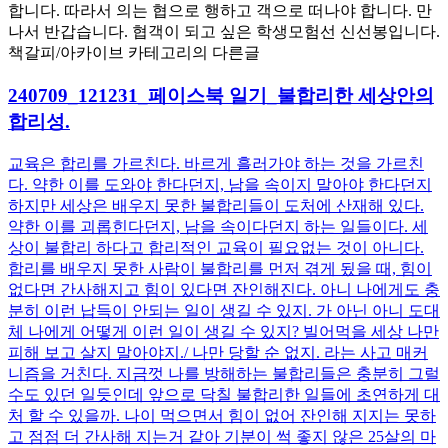
합니다. 따라서 의는 협으로 행하고 객으로 떠나야 합니다. 만
나서 반갑습니다. 협객이 되고 싶은 학생모험선 신선봉입니다.
책갈피/아카이브 카테고리의 다른글
240709_121231_페이스북 일기_불합리한 세상안의
합리성.
교육은 합리를 가르친다. 바르게 흘러가야 하는 것을 가르친
다. 약한 이를 도와야 한다던지, 남을 속이지 말아야 한다던지
하지만 세상은 배우지 못한 불합리들이 도처에 산재해 있다.
약한 이를 괴롭힌다던지, 남을 속이다던지 하는 일들이다. 세
상이 불합리 하다고 합리적인 교육이 필요없는 것이 아니다.
합리를 배우지 못한 사람이 불합리를 먼저 겪게 됬을 때, 힘이
없다면 간사해지고 힘이 있다면 잔인해진다. 아니 나에게도 충
분히 이런 납득이 안되는 일이 생길 수 있지. 가 아닌 아니 도대
체 나에게 어떻게 이런 일이 생길 수 있지? 빌어먹을 세상 나만
피해 보고 살지 말아야지./ 나만 당할 순 없지. 라는 사고 매커
니즘을 거친다. 지금껏 나를 방해하는 불합리들은 충분히 그럴
수도 있던 일듯인데 앞으로 닥칠 불합리한 일들에 초연하게 대
처 할 수 있을까. 나이 먹으면서 힘이 없어 잔인해 지지는 못하
고 점점 더 간사해 지는거 같아 기분이 썩 좋지 않은 25살의 마