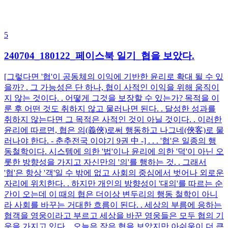
5
240704_180122_페이스북 일기_협을 보았다.
[그렇다면 '협'이 공동체의 이익에 기반한 윤리로 확대 될 수 있
을까? . 그 가능성은 단 하나, 협이 사적인 이익을 위해 움직이
지 않는 것이다. . 어떻게 그것을 보장할 수 있는가? 목적을 이
룬 후 어떤 것도 취하지 않고 물러나면 된다. . 달성한 성과를
취하지 않는다면 그 목적은 사적인 것이 아닐 것이다. . 이러한
윤리에 따르면, 협은 의(義俠)로써 행동하고 나그네(俠客)로 물
러나야 한다. - 춘추전국 이야기 9권 中 -] . . . '협'은 일종의 행
동철학이다. 시스템에 의한 '법'이나 윤리에 의한 '덕'이 아닌 오
롯한 방향성을 가지고 자신만의 '의'를 행하는 것. . 그래서
'협'은 항상 '객'일 수 밖에 없고 사회의 중심에서 벗어나 외로운
자리에 위치한다. . 하지만 개인의 방향성이 '대의'를 따르는 순
간이 오는데 이 때의 협은 더이상 변두리의 행동 철학이 아니
라 사회를 바꾸는 거대한 흐름이 된다. . 세상의 부름에 응하는
협객을 영웅이라고 부르고 세상을 바꾼 영웅들은 모두 협의 기
운을 가지고 있다. . 오늘은 작은 협을 보았지만 아쉬움이 더 큰