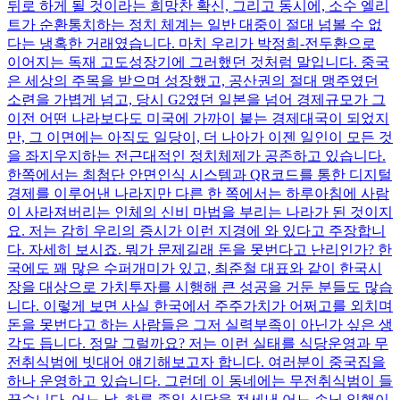
뒤로 하게 될 것이라는 희망찬 확신, 그리고 동시에, 소수 엘리
트가 순환통치하는 정치 체계는 일반 대중이 절대 넘볼 수 없
다는 냉혹한 거래였습니다. 마치 우리가 박정희-전두환으로
이어지는 독재 고도성장기에 그러했던 것처럼 말입니다. 중국
은 세상의 주목을 받으며 성장했고, 공산권의 절대 맹주였던
소련을 가볍게 넘고, 당시 G2였던 일본을 넘어 경제규모가 그
이전 어떤 나라보다도 미국에 가까이 붙는 경제대국이 되었지
만, 그 이면에는 아직도 일당이, 더 나아가 이젠 일인이 모든 것
을 좌지우지하는 전근대적인 정치체제가 공존하고 있습니다.
한쪽에서는 최첨단 안면인식 시스템과 QR코드를 통한 디지털
경제를 이루어낸 나라지만 다른 한 쪽에서는 하루아침에 사람
이 사라져버리는 인체의 신비 마법을 부리는 나라가 된 것이지
요. 저는 감히 우리의 증시가 이런 지경에 와 있다고 주장합니
다. 자세히 보시죠. 뭐가 문제길래 돈을 못번다고 난리인가? 한
국에도 꽤 많은 수퍼개미가 있고, 최준철 대표와 같이 한국시
장을 대상으로 가치투자를 시행해 큰 성공을 거둔 분들도 많습
니다. 이렇게 보면 사실 한국에서 주주가치가 어쩌고를 외치며
돈을 못번다고 하는 사람들은 그저 실력부족이 아닌가 싶은 생
각도 듭니다. 정말 그럴까요? 저는 이런 실태를 식당운영과 무
전취식범에 빗대어 얘기해보고자 합니다. 여러분이 중국집을
하나 운영하고 있습니다. 그런데 이 동네에는 무전취식범이 들
끓습니다. 어느 날, 하루 종일 식당을 전세낸 어느 손님 일행이