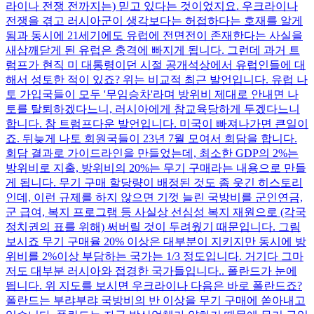
라이나 전쟁 전까지는) 믿고 있다는 것이었지요. 우크라이나
전쟁을 겪고 러시아군이 생각보다는 허접하다는 호재를 알게
됨과 동시에 21세기에도 유럽에 전면전이 존재한다는 사실을
새삼깨닫게 된 유럽은 충격에 빠지게 됩니다. 그런데 과거 트
럼프가 현직 미 대통령이던 시절 공개석상에서 유럽인들에 대
해서 성토한 적이 있죠? 위는 비교적 최근 발언입니다. 유럽 나
토 가입국들이 모두 '무임승차'라며 방위비 제대로 안내면 나
토를 탈퇴하겠다느니, 러시아에게 참교육당하게 두겠다느니
합니다. 참 트럼프다운 발언입니다. 미국이 빠져나가면 큰일이
죠. 뒤늦게 나토 회원국들이 23년 7월 모여서 회담을 합니다.
회담 결과로 가이드라인을 만들었는데, 최소한 GDP의 2%는
방위비로 지출, 방위비의 20%는 무기 구매라는 내용으로 만들
게 됩니다. 무기 구매 할당량이 배정된 것도 좀 웃긴 히스토리
인데, 이런 규제를 하지 않으면 기껏 늘린 국방비를 군인연금,
군 급여, 복지 프로그램 등 사실상 선심성 복지 재원으로 (각국
정치권의 표를 위해) 써버릴 것이 두려웠기 때문입니다. 그림
보시죠 무기 구매율 20% 이상은 대부분이 지키지만 동시에 방
위비를 2%이상 부담하는 국가는 1/3 정도입니다. 거기다 그마
저도 대부분 러시아와 접경한 국가들입니다.. 폴란드가 눈에
띕니다. 위 지도를 보시면 우크라이나 다음은 바로 폴란드죠?
폴란드는 부랴부랴 국방비의 반 이상을 무기 구매에 쏟아내고