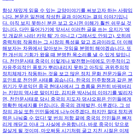
항상 재밌게 읽을 수 있는 교양이야기를 써보고자 하는 사람입
니다. 본문은 일전에 작성한 글과 이어지는 결의 이야기입니
다. 아직 보지 못하신 분은 보고 오시면 이해가 훨씬 쉬우실 것
입니다. 다만 들어가기에 앞서서 이러한 글을 쓰는 요지가 '에
잇 개같은 나라! 카악 퉤' 가 아니고 (그래서도 안되고), 오히려
중력처럼 작용하는 그 시장의 특성을 알고 조금이라도 더 이해
해보자는 차원에서 알아보는 것임을 분명히 해야겠습니다. 또
한 개선의 기회가 왔을 때 분명한 목소리를 낼 수 있게 말입니
다. 천안문사태 중국이 이렇게나 발전했는데에도 민주적이고
자유주의적인 풍토가 뿌리내리지 못하고 아직도 권위주의적
정치체제가 작동하는 것을 보고 많은 정치 문화 전문가들은 그
포인트로 천안문 사태를 꼽습니다. 한국의 민주항쟁과 같은 분
위기가 무르익던 중국 현대사에서 그 흐름을 완전히 바꿔버리
는 진압의 역사로 말이지요. 김지윤 박사님의 이야기를 빌리자
면, 천안문사태로 당시 중국의 지도자 덩샤오핑은 인민들에게
명확한 메세지를 던집니다. 중국의 경제발전, 이루겠다. 그 성
장의 과실 또한 인민들에게 나누어주겠다. 하지만 절대 정치권
력은 나눠줄 수 없다! 몇 번의 저항 끝에 중국의 인민들은 뼈저
리게 깨닫고 이내 그 사실에 순응합니다. 바로 중국이 앞으로
잘살게 될 것이며, 마오쩌둥 시기처럼 굶고 지친 시절은 이제