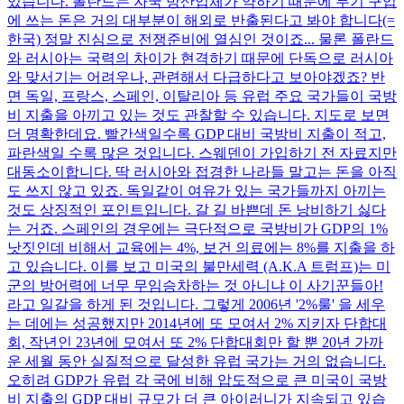
있습니다. 폴란드는 자국 방산업체가 약하기 때문에 무기 구입
에 쓰는 돈은 거의 대부분이 해외로 반출된다고 봐야 합니다(=
한국) 정말 진심으로 전쟁준비에 열심인 것이죠... 물론 폴란드
와 러시아는 국력의 차이가 현격하기 때문에 단독으로 러시아
와 맞서기는 어려우나, 관련해서 다급하다고 보아야겠죠? 반
면 독일, 프랑스, 스페인, 이탈리아 등 유럽 주요 국가들이 국방
비 지출을 아끼고 있는 것도 관찰할 수 있습니다. 지도로 보면
더 명확한데요. 빨간색일수록 GDP 대비 국방비 지출이 적고,
파란색일 수록 많은 것입니다. 스웨덴이 가입하기 전 자료지만
대동소이합니다. 딱 러시아와 접경한 나라들 말고는 돈을 아직
도 쓰지 않고 있죠. 독일같이 여유가 있는 국가들까지 아끼는
것도 상징적인 포인트입니다. 갈 길 바쁜데 돈 낭비하기 싫다
는 거죠. 스페인의 경우에는 극단적으로 국방비가 GDP의 1%
낫짓인데 비해서 교육에는 4%, 보건 의료에는 8%를 지출을 하
고 있습니다. 이를 보고 미국의 불만세력 (A.K.A 트럼프)는 미
군의 방어력에 너무 무임승차하는 것 아니냐 이 사기꾼들아!
라고 일갈을 하게 된 것입니다. 그렇게 2006년 '2%룰' 을 세우
는 데에는 성공했지만 2014년에 또 모여서 2% 지키자 단합대
회, 작년인 23년에 모여서 또 2% 단합대회만 할 뿐 20년 가까
운 세월 동안 실질적으로 달성한 유럽 국가는 거의 없습니다.
오히려 GDP가 유럽 각 국에 비해 압도적으로 큰 미국이 국방
비 지출의 GDP 대비 규모가 더 큰 아이러니가 지속되고 있습