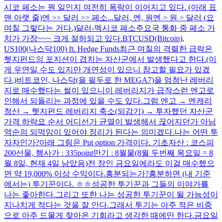
시코 페소는 뭔 일인지 여전히 폭락이 이어지고 있다. (아래 표
맨 아랫 줄)엔 >> 달러 >> 페소...달러, 엔, 원엔 > 원 > 달러 (요
며칠 그렇다는 거다.)달러-멕시코 페소주요국 통화 중 페소 가
치가 가장~~~ 크게 절하되고 있다.BTCUSD(Bitcoin),
US100(나스닥100) ft. Hedge Funds최근 며칠의 격렬한 급락은
헷지펀드의 포지션이 겹치는 자산군에서 발생했다고 한다.(이
게 우연일 수도 있지만 개연성이 있으니 참고할 필요가 있겠
다.)비트코인, 나스닥(을 필두로 한 MEGA7)을 엄청난 레버리
지로 매수했다는 썰이 있으니이 레버리지가 급작스런 엔고로
인해서 되돌리는 과정에 있을 수도 있다.그럼 엔고 → 엔캐리
청산 → 헷지펀드 레버리지 축소(되감기) → 투자했던 자산군
가격 하락요 순서 어디선가 균열이 발생해서 끊어지던가 아님
역순의 되먹임이 있어야 정리가 된다는 의미겠다.나는 어떤 투
자자인가?아래 그림은 Put option 가격이다. 기초자산 : 코스피
200선물, 행사가 : 335point만기 : 8월물(8월 두번째 목요일 = 8
월 8일, 현재 4일 남았음)전 장인 금요일에라도 이걸 매수했으
면 약 19,000% 이상 수익이다.흥분되는가?흥분하면 (내 기준
에서는) 투기꾼이다. ㅎㅎ성공한 투기꾼과 그들의 이야가를
나는 좋아한다.그리고 또한 나는 성공한 투기꾼이 될 가능성이
지나치게 적다는 것을 잘 안다.그래서 투기는 아주 적은 비중
으로 아주 드물게 찾아온 기회라고 생각한 때에만 한다.금요일