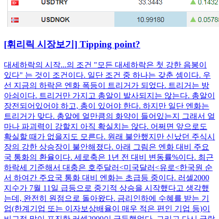
[휘리릭 시장보기] Tipping point?
대세하락의 시작...의 조건 "모든 대세하락은 첫 강한 음봉이
있다" 는 것이 조건이다. 일단 조건 중 하나는 갖춘 셈이다. 우
선 지금의 하락은 엔화 폭등이 트리거가 되었다. 트리거는 방
아쇠이다. 트리거만 가지고 총알이 발사되지는 않는다. 총알이
장전되어있어야 하고, 총이 있어야 한다. 하지만 일단 엔화는
트리거가 맞다. 총알에 얼만큼의 화약이 들어있는지 그래서 얼
마나 파괴력이 강할지 아직 확실치는 않다. 어쩌면 앞으로도
확실할 때가 없을지도 모른다. 원래 불안했지만 신났던 주식시
장의 강한 상승장이 불안해졌다. 아래 그림은 엔화 대비 주요
국 통화의 환율이다. 세로축은 1년 전 대비 변동률%이다. 최근
하락세 기준해서 대충은 호주달러<미국달러<유로<한국원 순
서 하여간 주요국 통화 대비 엔화는 초급등 중이다. 러셀2000
지수가 7월 11일 급등으로 중기적 상승을 시작했다고 생각했
는데, 완전히 원점으로 돌아왔다. 금리인하에 수혜를 받는 기
업(한계기업 또는 이자보상배율이 매우 적은 편인 기업 등)이
비교적 많이 포진한 러셀2000이 급등했었다. 그리고 다시 급락