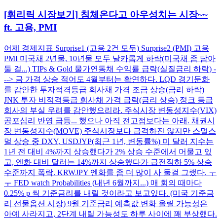
[휘리릭 시장보기] 침체온다고 아우성치는 시장~~
ft. 고용, PMI
어제 경제지표 Surprise1 (고용 2건 모두) Surprise2 (PMI) 고용
PMI 미국채 2년물, 10년물 모두 날카롭게 하락(미국채 좀 담아
둘 걸...) TIPs & Gold 물가연동채 수익률 급락(실질금리 하락) -
--> 금 가격 상승 적어도 4월부터는 확연하다. LQD 경기둔화
를 감안한 투자적격등급 회사채 가격 조금 상승(금리 하락)
JNK 투자 비적격등급 회사채 가격 급락(금리 상승) 정크 등급
회사의 부실 우려를 감안했으리라. 주식시장 변동성지수(VIX)
공포심리 반영 급등... 했으나 아직 전고점보다는 아래. 채권시
장 변동성지수(MOVE) 주식시장보다 급격하진 않지만 스멀스
멀 상승 중 DXY, USDJYP(최근 1년, 변동률%) 미 달러 지수는
1년 전 대비 4%까지 상승했다가 2% 상승 수준에서 머물고 있
고, 엔화 대비 달러는 14%까지 상승했다가 급전직하 5% 상승
수준까지 폭락. KRWJPY 엔화를 좀 더 많이 사 둘걸 그랬다. ㅜ
ㅜ FED watch Probabilities (내년 6월까지...) 매 회의 때마다
0.25% p 씩 기준금리를 내릴 것이라고 보고있다. (미국 기준금
리 선물옵션 시장) 9월 기준금리 예측값 변화 올릴 가능성은
아예 사라지고, 2단계 내릴 가능성도 하루 사이에 꽤 부상했다.