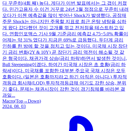
다 꾸준히(4회 째) 높다. 게다가 이번 발표에서는 그 갭이 커졌
다. 민간고용자 수 이건 거꾸로 24년 2월 정점으로 꾸준히 내려
오다가 이젠 예측값을 많이 벗어난 Shock가 발생했다. 공장재
주문 Shock는 아니지만 주목할 지표로 최근 온탕 냉탕을 심하
게 왔다 갔다했던 것이 고개를 꺾고 전저점을 테스트하고 있
다. 연합인포맥스 기사 9월 기준금리 예측값 4.75~5.0% 확률이
어제는 약 31% 였다가 지금은 69%로 급등했다. 두단계 금리
인하를 한 방에 할 것을 점치고 있는 것이다. 미국채 시장 장단
기 금리 변화(2Y & 10Y) 곧 장단기 금리 역전이 해소될 것 같
은 형국이다. 채권가격 상승(금리 하락)하면서 발생한 것이니,
Bull Steepening이겠다. 하여간 미국채 시장은 초 호황(금리 하
락세)이다. 미국채를 포함한 대부분 주요국 국채 시장은 모두
호황이다. (일본은 호황까지라고 하긴 아직은 아니다.) 투자적
격등급 회사채(LQD) 투자적격등급채 여기도 강한 상승, 분위
기 좋다. 문제는 채권시장이 강한 것이 경기침체를 바라본 결
과일...
Macro(Top→Down)
2024. 08. 03