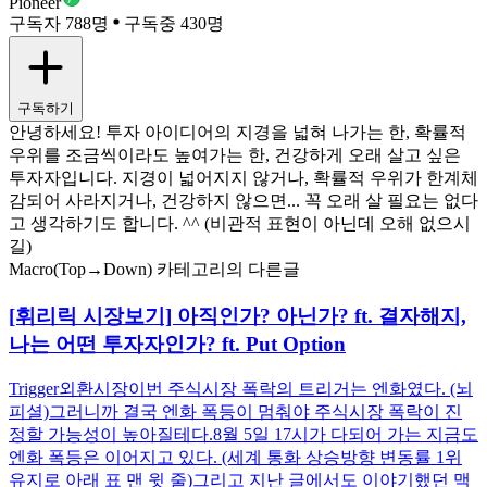
Pioneer
구독자 788명
구독중 430명
구독하기
안녕하세요! 투자 아이디어의 지경을 넓혀 나가는 한, 확률적
우위를 조금씩이라도 높여가는 한, 건강하게 오래 살고 싶은
투자자입니다. 지경이 넓어지지 않거나, 확률적 우위가 한계체
감되어 사라지거나, 건강하지 않으면... 꼭 오래 살 필요는 없다
고 생각하기도 합니다. ^^ (비관적 표현이 아닌데 오해 없으시
길)
Macro(Top→Down) 카테고리의 다른글
[휘리릭 시장보기] 아직인가? 아닌가? ft. 결자해지,
나는 어떤 투자자인가? ft. Put Option
Trigger외환시장이번 주식시장 폭락의 트리거는 엔화였다. (뇌
피셜)그러니까 결국 엔화 폭등이 멈춰야 주식시장 폭락이 진
정할 가능성이 높아질테다.8월 5일 17시가 다되어 가는 지금도
엔화 폭등은 이어지고 있다. (세계 통화 상승방향 변동률 1위
유지로 아래 표 맨 윗 줄)그리고 지난 글에서도 이야기했던 맥