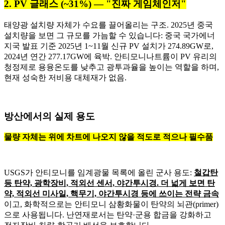
2. PV 글래스 (~31%) — "진짜 게임체인저"
태양광 설치량 자체가 수요를 끌어올리는 구조. 2025년 중국
설치량을 보면 그 규모를 가늠할 수 있습니다: 중국 국가에너
지국 발표 기준 2025년 1~11월 신규 PV 설치가 274.89GW로,
2024년 연간 277.17GW에 육박. 안티모니나트륨이 PV 유리의
청정제로 용융온도를 낮추고 광투과율을 높이는 역할을 하며,
현재 성숙한 저비용 대체재가 없음.
방산에서의 실제 용도
물량 자체는 위에 차트에 나오지 않을 적도로 적으나 필수품
USGS가 안티모니를 임계광물 목록에 올린 군사 용도:
철갑탄
등 탄약, 광학장비, 적외선 센서, 야간투시경. 더 넓게 보면 탄
약, 적외선 미사일, 핵무기, 야간투시경 등에 쓰이는 전략 금속
이고, 화학적으로는 안티모니 삼황화물이 탄약의 뇌관(primer)
으로 사용됩니다. 난연재로서는 탄약·군용 합금을 강화하고