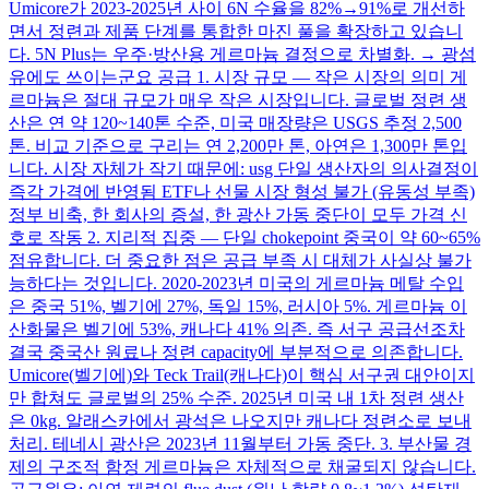
Umicore가 2023-2025년 사이 6N 수율을 82%→91%로 개선하
면서 정련과 제품 단계를 통합한 마진 풀을 확장하고 있습니
다. 5N Plus는 우주·방산용 게르마늄 결정으로 차별화. → 광섬
유에도 쓰이는군요 공급 1. 시장 규모 — 작은 시장의 의미 게
르마늄은 절대 규모가 매우 작은 시장입니다. 글로벌 정련 생
산은 연 약 120~140톤 수준, 미국 매장량은 USGS 추정 2,500
톤. 비교 기준으로 구리는 연 2,200만 톤, 아연은 1,300만 톤입
니다. 시장 자체가 작기 때문에: usg 단일 생산자의 의사결정이
즉각 가격에 반영됨 ETF나 선물 시장 형성 불가 (유동성 부족)
정부 비축, 한 회사의 증설, 한 광산 가동 중단이 모두 가격 신
호로 작동 2. 지리적 집중 — 단일 chokepoint 중국이 약 60~65%
점유합니다. 더 중요한 점은 공급 부족 시 대체가 사실상 불가
능하다는 것입니다. 2020-2023년 미국의 게르마늄 메탈 수입
은 중국 51%, 벨기에 27%, 독일 15%, 러시아 5%. 게르마늄 이
산화물은 벨기에 53%, 캐나다 41% 의존. 즉 서구 공급선조차
결국 중국산 원료나 정련 capacity에 부분적으로 의존합니다.
Umicore(벨기에)와 Teck Trail(캐나다)이 핵심 서구권 대안이지
만 합쳐도 글로벌의 25% 수준. 2025년 미국 내 1차 정련 생산
은 0kg. 알래스카에서 광석은 나오지만 캐나다 정련소로 보내
처리. 테네시 광산은 2023년 11월부터 가동 중단. 3. 부산물 경
제의 구조적 함정 게르마늄은 자체적으로 채굴되지 않습니다.