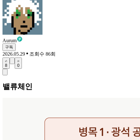
Aurum
구독
2026.05.29
조회수 86회
8
0
밸류체인