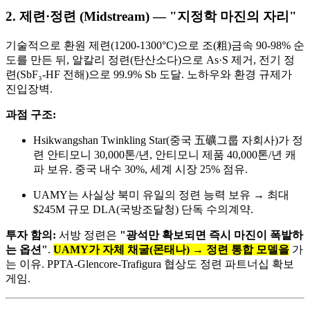
2. 제련·정련 (Midstream) — "지정학 마진의 자리"
기술적으로 환원 제련(1200-1300°C)으로 조(粗)금속 90-98% 순
도를 만든 뒤, 알칼리 정련(탄산소다)으로 As·S 제거, 전기 정
련(SbF₃-HF 전해)으로 99.9% Sb 도달. 노하우와 환경 규제가
진입장벽.
과점 구조:
Hsikwangshan Twinkling Star(중국 五礦그룹 자회사)가 정
련 안티모니 30,000톤/년, 안티모니 제품 40,000톤/년 캐
파 보유. 중국 내수 30%, 세계 시장 25% 점유.
UAMY는 사실상 북미 유일의 정련 능력 보유 → 최대
$245M 규모 DLA(국방조달청) 단독 수의계약.
투자 함의:
서방 정련은
"광석만 확보되면 즉시 마진이 폭발하
는 옵션"
.
UAMY가 자체 채굴(몬태나) → 정련 통합 모델을
가
는 이유. PPTA-Glencore-Trafigura 협상도 정련 파트너십 확보
게임.