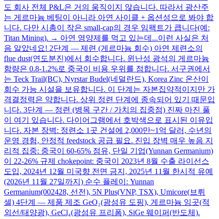
도 회사 전체 P&L은 거의 움직이지 않습니다. 따라서 광산주
는 게르마늄 베팅이 아니라 아연 사이클 + 옵션성으로 봐야 합
니다. 다만 시총이 작은 small-cap의 경우 임팩트가 큽니다(예:
Titan Mining). → 아연 영양제를 먹고 있는데...이런 사실은 처
음 알았네요! 2단계 — 제련 (게르마늄 회수) 아연 제련소의
flue dust(연도분진)에서 회수합니다. 윈난성 광석의 게르마늄
함량은 0.8-1.2%로 중국이 비용 우위를 점합니다. 서구권에서
는 Teck Trail(BC), Nyrstar Budel(네덜란드), Korea Zinc 온산이
회수 가능 시설을 보유합니다. 이 단계는 자본집약적이지만 가
격결정력은 약합니다. 상위 정련 단계에 종속되어 있기 때문입
니다. 3단계 — 정련 (병목 구간 / 가치의 집중점) 진짜 마진 풀
이 여기 있습니다. 다이어그램에서 호박색으로 표시된 이유입
니다. 자본 장벽: 정련소 1곳 건설에 2,000만~1억 달러, 수년의
운영 경험, 안정적 feedstock 공급 필요. 진입 장벽 매우 높음 지
리적 집중: 중국이 60-65% 점유, 단일 기업(Yunnan Germanium)
이 22-26% 규제 chokepoint: 중국이 2023년 8월 수출 라이선스
도입, 2024년 12월 미국향 전면 금지, 2025년 11월 한시적 유예
(2026년 11월 27일까지) 순수 플레이: Yunnan
Germanium(002428, 선전), 5N Plus(VNP, TSX), Umicore(브뤼
셀) 4단계 — 제품 제조 GeO₂(광섬유 도핑), 게르마늄 잉곳(적
외선/태양광), GeCl₄(광섬유 프리폼), SiGe 웨이퍼(반도체).