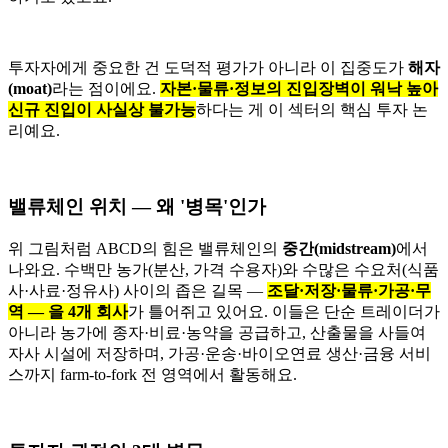
투자자에게 중요한 건 도덕적 평가가 아니라 이 집중도가
해자
(moat)
라는 점이에요.
자본·물류·정보의 진입장벽이 워낙 높아
신규 진입이 사실상 불가능
하다는 게 이 섹터의 핵심 투자 논
리예요.
밸류체인 위치 — 왜 '병목'인가
위 그림처럼 ABCD의 힘은 밸류체인의
중간(midstream)
에서
나와요. 수백만 농가(분산, 가격 수용자)와 수많은 수요처(식품
사·사료·정유사) 사이의 좁은 길목 —
조달·저장·물류·가공·무
역 — 을 4개 회사
가 틀어쥐고 있어요. 이들은 단순 트레이더가
아니라 농가에 종자·비료·농약을 공급하고, 산출물을 사들여
자사 시설에 저장하며, 가공·운송·바이오연료 생산·금융 서비
스까지 farm-to-fork 전 영역에서 활동해요.