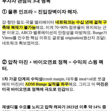
투자자 관점의 3대 병목
① 물류 인프라 = 진입장벽이자 해자.
강·항만·철도·곡물 엘리베이터
네트워크는 수십 년에 걸쳐 구
축돼 복제가 불가능
해요. 이게 70~90% 점유율이 유지되는 근
본 이유고, ABCD 밸류에이션의 안정성을 떠받쳐요. Bunge가
Viterra를 인수한 핵심 이유도 글로벌 origination(원산지 조달)
네트워크 확보였어요.
② 압착 마진 + 바이오연료 정책 = 수익의 스윙 팩
터.
1차 가공 단계의 수익성
(crush margin, 대두를 meal+oil로 쪼갤
때의 마진)이
ADM·Bunge 실적을 좌우
해요. 그리고 이
마진은
미국 바이오연료 정책에 극도로 민감
해요.
재생디젤 수요를 노리고 압착 캐파가 2023년 이후 약 14% 증