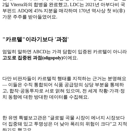
2일 Viterra와의 합병을 완료했고, LDC는 2021년 아부다비 국
부펀드 ADQ에 45% 지분을 매각하며 170년 역사상 첫 비(非)
가문 주주를 받아들였어요.
"카르텔"이라기보다 '과점'
엄밀히 말하면 ABCD는 가격 담합이 입증된 카르텔이 아니라
고도로 집중된 과점(oligopoly)
이에요.
다만 비판자들이 카르텔적 행태를 지적하는 근거는 분명해요
— 이들은 수직 통합되어 식품 공급망의 상당 부분을 통제하
고, 합작·공동투자로 서로 얽혀 있으며, 전 세계 작황·가격·정
치 동향에 대한 방대한 데이터를 수집해요.
한 유엔 특별보고관은 "글로벌 곡물 시장이 에너지 시장보다
더 집중돼 있고 투명성은 더 낮아 폭리의 위험이 크다"고 지적
하기도 했고요.