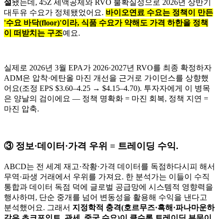
설
됐는데, 45Z 세액공제와 RVO 불확실성으로 2026년 상반기
대두유 수요가 정체됐었어요.
바이오연료 수요는 정책이 만든
'수요 바닥(floor)'이라, 식품 수요가 약해도 가격 하한을 정책
이 떠받치는 구조
예요.
실제로 2026년 3월 EPA가 2026·2027년 RVO를 최종 확정하자
ADM은 압착·에탄올 마진 개선을 근거로 가이던스를 상향했
어요(조정 EPS $3.60–4.25 → $4.15–4.70). 투자자에게 이 병목
은 양날의 검이에요 — 정책 명확화 = 마진 회복, 정책 지연 =
마진 압축.
③ 정보·데이터·가격 우위 = 트레이딩 수익.
ABCD는 전 세계 재고·작황·가격 데이터를 독점하다시피 해서
무역·파생 거래에서 우위를 가져요. 한 분석가는 이들이 수직
통합과 데이터 독점 덕에 글로벌 공급망에 시스템적 영향력을
행사하며, 단순 중개를 넘어 변동성을 활용해 수익을 낸다고
분석했어요. 그래서
지정학적 충격(호르무즈·흑해·파나마운하
같은 초크포인트, 관세, 중국 수요)이 클수록 트레이딩 부문이