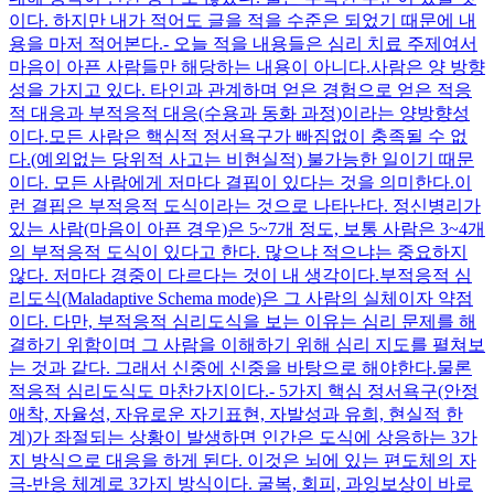
이다. 하지만 내가 적어도 글을 적을 수준은 되었기 때문에 내
용을 마저 적어본다. ​ - 오늘 적을 내용들은 심리 치료 주제여서
마음이 아픈 사람들만 해당하는 내용이 아니다. ​ 사람은 양 방향
성을 가지고 있다. 타인과 관계하며 얻은 경험으로 얻은 적응
적 대응과 부적응적 대응(수용과 동화 과정)이라는 양방향성
이다. ​ 모든 사람은 핵심적 정서욕구가 빠짐없이 충족될 수 없
다.(예외없는 당위적 사고는 비현실적) 불가능한 일이기 때문
이다. 모든 사람에게 저마다 결핍이 있다는 것을 의미한다. ​ 이
런 결핍은 부적응적 도식이라는 것으로 나타난다. 정신병리가
있는 사람(마음이 아픈 경우)은 5~7개 정도, 보통 사람은 3~4개
의 부적응적 도식이 있다고 한다. 많으냐 적으냐는 중요하지
않다. 저마다 경중이 다르다는 것이 내 생각이다. ​ 부적응적 심
리도식(Maladaptive Schema mode)은 그 사람의 실체이자 약점
이다. 다만, 부적응적 심리도식을 보는 이유는 심리 문제를 해
결하기 위함이며 그 사람을 이해하기 위해 심리 지도를 펼쳐보
는 것과 같다. 그래서 신중에 신중을 바탕으로 해야한다. ​ 물론
적응적 심리도식도 마찬가지이다. ​ ​ - 5가지 핵심 정서욕구(안정
애착, 자율성, 자유로운 자기표현, 자발성과 유희, 현실적 한
계)가 좌절되는 상황이 발생하면 인간은 도식에 상응하는 3가
지 방식으로 대응을 하게 된다. 이것은 뇌에 있는 편도체의 자
극-반응 체계로 3가지 방식이다. 굴복, 회피, 과잉보상이 바로