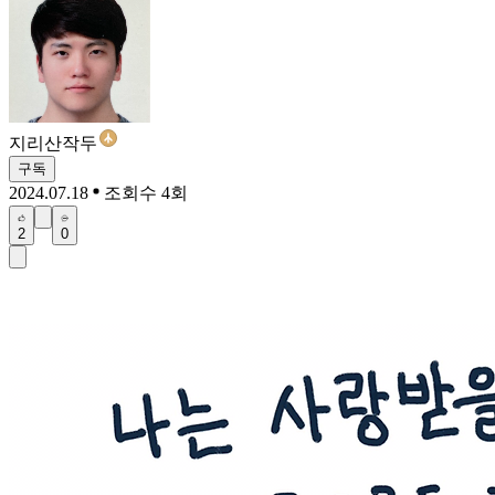
지리산작두
구독
2024.07.18
조회수 4회
2
0