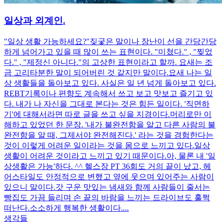
일상과 외계인.
"일상 생활 가능하세요?" ​ 짖궃은 말이나 장난이 선을 간당간당
하게 넘어가고 있을 때 많이 쓰는 표현이다. "미쳤다." , "찢었
다." , "제정신 아니다."의 고상한 표현이라고 할까. 요새는 조
금 고리타분한 말이 되어버린 것 같지만 말이다. ​ 요새 나는 일
상 생활들을 돌아보고 있다. 사실은 일 년 넘게 돌아보고 있다. ​
REBT기록이나 편향도 계속해서 쓰고 보고 맛보고 즐기고 있
다. 내가 나 자신을 그대로 본다는 것은 힘든 일이다. '직면하
기'에 대해서라면 따로 글을 쓰고 싶을 지경이다. ​ 머리로만 이
해하고 있었던 한 문장. '내가 불완전함을 알고 다른 사람의 불
완전함을 알 때, 그제서야 완전해진다.' 라는 것을 경험한다는
것이 이렇게 어려운 일이라는 것을 몸으로 느끼고 있다. ​ 일상
생활이 어려운 것이라고 느끼고 있기 때문이다. ​ 아, 물론 내 '일
상생활은 가능'하다. ^^ 헬스장 PT 36회도 거의 끝이 났고, 헤
어스타일도 안정적으로 변했고 옆에 웃으며 있어주는 사람이
있으니 말이다. ​ 갓 구운 맛있는 냄새와 함께 사람들이 줄서는
빵집도 가끔 들리며 손 끝의 바람을 느끼는 드라이브도 훌쩍
떠난다. ​ 소소하게 행복한 생활이다. ​ ...
생각들