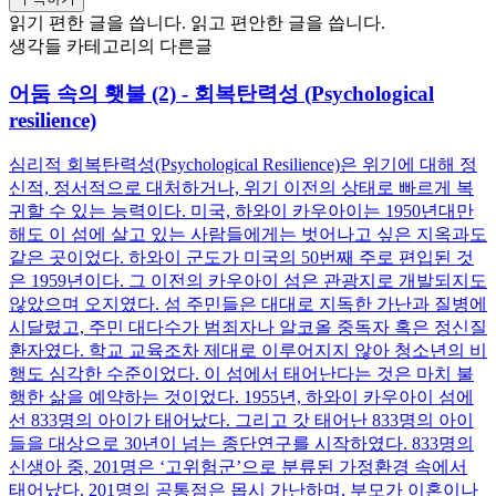
읽기 편한 글을 씁니다. 읽고 편안한 글을 씁니다.
생각들 카테고리의 다른글
어둠 속의 횃불 (2) - 회복탄력성 (Psychological
resilience)
심리적 회복탄력성(Psychological Resilience)은 위기에 대해 정
신적, 정서적으로 대처하거나, 위기 이전의 상태로 빠르게 복
귀할 수 있는 능력이다. 미국, 하와이 카우아이는 1950년대만
해도 이 섬에 살고 있는 사람들에게는 벗어나고 싶은 지옥과도
같은 곳이었다. 하와이 군도가 미국의 50번째 주로 편입된 것
은 1959년이다. 그 이전의 카우아이 섬은 관광지로 개발되지도
않았으며 오지였다. 섬 주민들은 대대로 지독한 가난과 질병에
시달렸고, 주민 대다수가 범죄자나 알코올 중독자 혹은 정신질
환자였다. 학교 교육조차 제대로 이루어지지 않아 청소년의 비
행도 심각한 수준이었다. 이 섬에서 태어난다는 것은 마치 불
행한 삶을 예약하는 것이었다. 1955년, 하와이 카우아이 섬에
선 833명의 아이가 태어났다. 그리고 갓 태어난 833명의 아이
들을 대상으로 30년이 넘는 종단연구를 시작하였다. 833명의
신생아 중, 201명은 ‘고위험군’으로 분류된 가정환경 속에서
태어났다. 201명의 공통점은 몹시 가난하며, 부모가 이혼이나