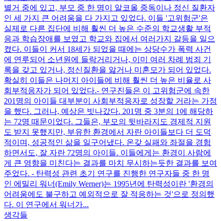
별거 중에 있고, 부모 중 한 명이 알코올 중독이나 정신 질환자
인 세 가지 큰 어려움을 다 가지고 있었다. 이들 '고위험군'은
실제로 다른 집단에 비해 훨씬 더 높은 수준의 학교생활 부적
응과 학습장애를 보였고 학교와 집에서 여러가지 갈등을 일으
켰다. 이들이 커서 18세가 되었을 때에는 상당수가 폭력 사건
에 연루되어 소년원에 들락거리거나, 이미 여러 차례 범죄 기
록을 갖고 있거나, 정신질환을 앓거나 미혼모가 되어 있었다.
확실히 이들은 나머지 아이들에 비해 훨씬 더 높은 비율로 사
회부적응자가 되어 있었다. ​ - 연구진들은 이 고위험군에 속한
201명의 아이들 대부분이 사회부적응자로 성장할 거라는 가정
을 했다. 그러나, 예상은 빗나갔다. 201명 중 3분의 1에 해당하
는 72명 때문이었다. 그들은, 부모의 뒷바라지도 경제적 지원
도 받지 못했지만, 부유한 환경에서 자란 아이들보다 더 도덕
적이며, 성공적인 삶을 일구어냈다. 온갖 실패와 좌절을 경험
하면서도, 잘 자란 72명의 아이들. 이들에게는 환경이 사람에
게 큰 영향을 미친다는 결과를 마치 무시하는듯한 결과를 보여
주었다. - 탄력성 관련 초기 연구를 진행한 연구자들 중 한 명
인 에밀리 워너(Emily Werner)는 1995년에 탄력성이란 '환경의
어려움에도 불구하고 예외적으로 잘 적응하는 것'으로 정의했
다. 이 연구에서 워너가...
생각들