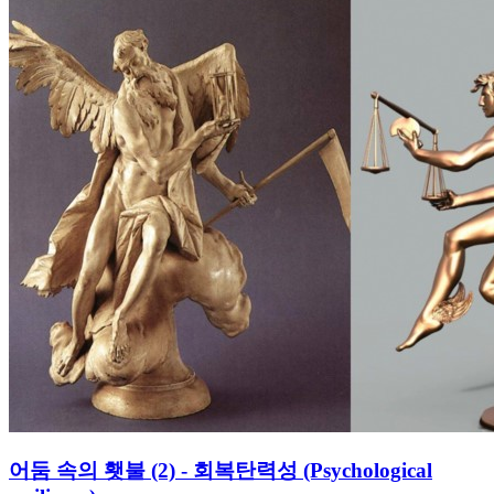
어둠 속의 횃불 (2) - 회복탄력성 (Psychological