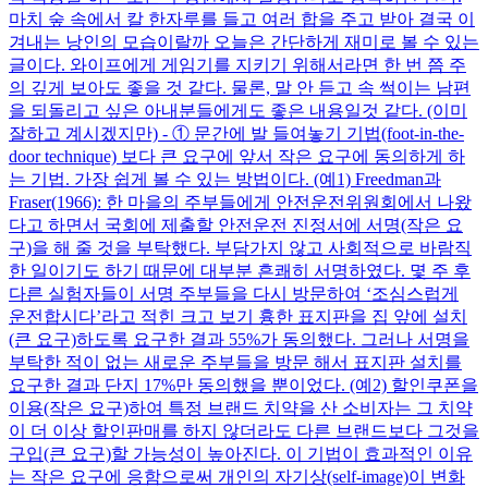
마치 숲 속에서 칼 한자루를 들고 여러 합을 주고 받아 결국 이
겨내는 낭인의 모습이랄까 오늘은 간단하게 재미로 볼 수 있는
글이다. 와이프에게 게임기를 지키기 위해서라면 한 번 쯤 주
의 깊게 보아도 좋을 것 같다. 물론, 말 안 듣고 속 썩이는 남편
을 되돌리고 싶은 아내분들에게도 좋은 내용일것 같다. (이미
잘하고 계시겠지만) - ① 문간에 발 들여놓기 기법(foot-in-the-
door technique) 보다 큰 요구에 앞서 작은 요구에 동의하게 하
는 기법. 가장 쉽게 볼 수 있는 방법이다. (예1) Freedman과
Fraser(1966): 한 마을의 주부들에게 안전운전위원회에서 나왔
다고 하면서 국회에 제출할 안전운전 진정서에 서명(작은 요
구)을 해 줄 것을 부탁했다. 부담가지 않고 사회적으로 바람직
한 일이기도 하기 때문에 대부분 흔쾌히 서명하였다. 몇 주 후
다른 실험자들이 서명 주부들을 다시 방문하여 ‘조심스럽게
운전합시다’라고 적힌 크고 보기 흉한 표지판을 집 앞에 설치
(큰 요구)하도록 요구한 결과 55%가 동의했다. 그러나 서명을
부탁한 적이 없는 새로운 주부들을 방문 해서 표지판 설치를
요구한 결과 단지 17%만 동의했을 뿐이었다. (예2) 할인쿠폰을
이용(작은 요구)하여 특정 브랜드 치약을 산 소비자는 그 치약
이 더 이상 할인판매를 하지 않더라도 다른 브랜드보다 그것을
구입(큰 요구)할 가능성이 높아진다. 이 기법이 효과적인 이유
는 작은 요구에 응함으로써 개인의 자기상(self-image)이 변화