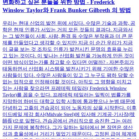
변화하고 싶은 분들을 위한 방법 - Frederick
Winslow Taylor와 Frank Bunker Gilbreth 의 방법
우리는 현대 산업의 발전 위에 서있다. 수많은 기술과 과학, 공
학은 현재 인류가 서있는 거의 모든 것들의 결과다. 지금와서
는 그 발전들이 사회, 사람, 환경 등 수많은 부작용과 더 큰 문
제를 만들었다고 생각할 수 있지만 지금 이 순간 우리가 지금
이 글을 보는 것 조차도 인류가 발전시킨 문명의 효용을 누리
고 있는 것이다. 이 빛나는 산업화 발전을 가능하게 만든 것이
어떤 방식이었는가를 참고할 수 있다면 어떨까? - 자본주의가
태동하면서 산업화 시스템을 발전시키기 위해 기여한 수많은
사람들이 있다. 수많은 사람들이 있고 그 누구도 폄하 당할 수
없는 업적으로 인정해야할 것이다. 아직도 그 영향을 미치고
있는 사람을 찾으라면 프레데릭 테일러( Frederick Winslow
Taylor)를 꼽을 수 있다. 프레데릭 테일러는 일찍이 법률가를
지망하여 하버드 대학교 입학 시험에 통과했으나 눈병 때문에
단념하고 고졸의 견습공이 되어 노동자의 삶을 시작한다. 이후
미드베일 제강 회사(Midvale Steel)에 입사해 기계공·기사장(技
師長)으로 일했다. 견습공에서 관리직으로 승진한 그는 여러
가지 문제에 봉착한다. 그가 일하는 일터에서 본 장면은 생산
성과 효율성에서 거리가 멀었기 때문이다. 고정된 급여 체계에