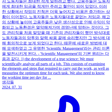
서 노동자들은 최대한 적게 일하려고 했다. 고용주들은 노동자
에게 최대한 임금을 적게만 주려고 혈안이 되어 있었다. 이러
한 상황에서 작업의 진척은 더욱 늦어지고 비용은 증가하는 상
황이 이어졌다. 노동자들은 노동자들대로 끝없는 저임금, 해고
의 상황에 놓이며 고용주들은 낮은 생산성으로 인해 수익이 악
화되고 노동환경은 열악해져가며 경영난에 망하는 것이다. 그
도 관리직을 처음 맡았을 때 기존의 관리자들이 했던 방식대로
노동자들과의 암투와 알력 싸움 끝에 승리했지만 그 방식에 대
해 회의적으로 보게 되었다고 한다. 때문에 새로운 방법에 대
해 모색하였고 그 유명한 'Scientific Management'라는 관리 이론
을 발전시키게 된다. - 'Scientific Management'의 기본 원리는 다
음과 같다. 1) the development of a true science: We must
scientifically analyze all parts of a job. This consists of examining
the elements and steps that required to carry out the work, as well as
measuring the optimum time for each task. We also need to know
the working time per day for ...
생각들
2024. 07. 31