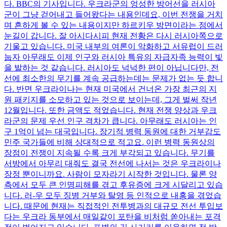
다. BBC의 기사입니다. 우크라군의 엉성한 방어선을 러시아
군이 그냥 걷어내고 들어왔다는 내용인데요, 이번 전쟁을 거치
며 흔하게 볼 수 있는 내용이지만 하르키우 방면이라는 점에서
눈길이 갑니다. 잘 아시다시피 현재 전황은 다시 러시아쪽으로
기울고 있습니다. 미국 내부의 여론이 악화하고 서유럽이 드러
눕자 아무래도 이제 인구와 러시아 특유의 자급자족 능력이 빛
을 발하는 것 같습니다. 러시아도 넉넉한 편이 아닙니다만, 전
선에 최소한의 무기를 계속 공급하는데는 문제가 없는 듯 합니
다. 반면 우크라이나는 현재 미국에서 건너온 가장 최근의 지
원 패키지를 소모하고 있는 것으로 보이는데, 그게 벌써 작년
12월입니다. 또한 금액도 적었습니다. 현재 전쟁 양상과 우크
라군의 문제 우선 인구 격차가 큽니다. 아무래도 러시아는 인
구 1억이 넘는 대국입니다. 장기적 병력 동원에 대한 거부감도
민주 국가들에 비해 상대적으로 적고요. 이런 병력 동원상의
장점이 전쟁이 지속될 수록 크게 부각되고 있습니다. 무기를
서방에서 아무리 대줘도 결국 전선에 나서는 것은 우크라이나
장정 뿐이니까요. 사람이 모자라기 시작한 것입니다. 물론 양
측에서 모두 큰 인명피해를 겪고 후유증에 크게 시달리고 있습
니다. 러-우 모두 징병 거부와 탈영 등 인적으로 내홍을 겪었습
니다. 때문에 현재는 직접적인 전투병과의 대규모 전선 투입보
다는 우크라 동부에서 매일같이 포탄을 비처럼 쏟아내는 포격