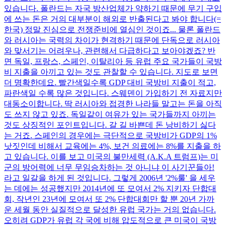
있습니다. 폴란드는 자국 방산업체가 약하기 때문에 무기 구입
에 쓰는 돈은 거의 대부분이 해외로 반출된다고 봐야 합니다(=
한국) 정말 진심으로 전쟁준비에 열심인 것이죠... 물론 폴란드
와 러시아는 국력의 차이가 현격하기 때문에 단독으로 러시아
와 맞서기는 어려우나, 관련해서 다급하다고 보아야겠죠? 반
면 독일, 프랑스, 스페인, 이탈리아 등 유럽 주요 국가들이 국방
비 지출을 아끼고 있는 것도 관찰할 수 있습니다. 지도로 보면
더 명확한데요. 빨간색일수록 GDP 대비 국방비 지출이 적고,
파란색일 수록 많은 것입니다. 스웨덴이 가입하기 전 자료지만
대동소이합니다. 딱 러시아와 접경한 나라들 말고는 돈을 아직
도 쓰지 않고 있죠. 독일같이 여유가 있는 국가들까지 아끼는
것도 상징적인 포인트입니다. 갈 길 바쁜데 돈 낭비하기 싫다
는 거죠. 스페인의 경우에는 극단적으로 국방비가 GDP의 1%
낫짓인데 비해서 교육에는 4%, 보건 의료에는 8%를 지출을 하
고 있습니다. 이를 보고 미국의 불만세력 (A.K.A 트럼프)는 미
군의 방어력에 너무 무임승차하는 것 아니냐 이 사기꾼들아!
라고 일갈을 하게 된 것입니다. 그렇게 2006년 '2%룰' 을 세우
는 데에는 성공했지만 2014년에 또 모여서 2% 지키자 단합대
회, 작년인 23년에 모여서 또 2% 단합대회만 할 뿐 20년 가까
운 세월 동안 실질적으로 달성한 유럽 국가는 거의 없습니다.
오히려 GDP가 유럽 각 국에 비해 압도적으로 큰 미국이 국방