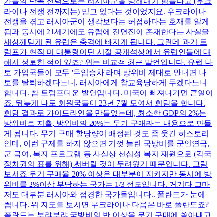
가들의 단독 전력으로는 러시아군을 당해내기 힘들다고 (우크
라이나 전쟁 전까지는) 믿고 있다는 것이었지요. 우크라이나
전쟁을 겪고 러시아군이 생각보다는 허접하다는 호재를 알게
됨과 동시에 21세기에도 유럽에 전면전이 존재한다는 사실을
새삼깨닫게 된 유럽은 충격에 빠지게 됩니다. 그런데 과거 트
럼프가 현직 미 대통령이던 시절 공개석상에서 유럽인들에 대
해서 성토한 적이 있죠? 위는 비교적 최근 발언입니다. 유럽 나
토 가입국들이 모두 '무임승차'라며 방위비 제대로 안내면 나
토를 탈퇴하겠다느니, 러시아에게 참교육당하게 두겠다느니
합니다. 참 트럼프다운 발언입니다. 미국이 빠져나가면 큰일이
죠. 뒤늦게 나토 회원국들이 23년 7월 모여서 회담을 합니다.
회담 결과로 가이드라인을 만들었는데, 최소한 GDP의 2%는
방위비로 지출, 방위비의 20%는 무기 구매라는 내용으로 만들
게 됩니다. 무기 구매 할당량이 배정된 것도 좀 웃긴 히스토리
인데, 이런 규제를 하지 않으면 기껏 늘린 국방비를 군인연금,
군 급여, 복지 프로그램 등 사실상 선심성 복지 재원으로 (각국
정치권의 표를 위해) 써버릴 것이 두려웠기 때문입니다. 그림
보시죠 무기 구매율 20% 이상은 대부분이 지키지만 동시에 방
위비를 2%이상 부담하는 국가는 1/3 정도입니다. 거기다 그마
저도 대부분 러시아와 접경한 국가들입니다.. 폴란드가 눈에
띕니다. 위 지도를 보시면 우크라이나 다음은 바로 폴란드죠?
폴란드는 부랴부랴 국방비의 반 이상을 무기 구매에 쏟아내고