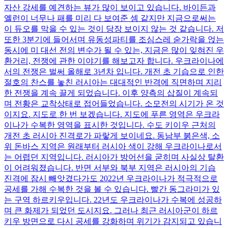
자산 강세를 예견하는 뷰가 많이 보이고 있습니다. 바이든과
옐런이 너무나 패를 미리 다 보여준 셈 같지만 지금으로써는
이 듀오를 막을 수 있는 것이 당장 보이지 않는 것 같습니다. 저
또한 3분기에 들어서며 유동성파티를 조심스레 숟가락을 얹는
동시에 미 대선 전의 변수가 될 수 있는, 지금은 많이 잊혀진 우
환거리, 전쟁에 관한 이야기를 해보고자 합니다. 우크라이나에
서의 전쟁은 벌써 올해로 3년차 입니다. 개전 초 기습으로 인한
절호의 찬스를 놓친 러시아는 대대적인 반격에 직면하며 지리
한 전쟁을 계속 끌게 되었습니다. 이후 양측의 삽질이 계속되
며 전황은 교착상태로 접어들었습니다. 소모전의 시기가 온 것
이지요. 지도로 한 번 보겠습니다. 지도에 푸른 영역은 우크라
이나가 수복한 영역을 표시한 것입니다. 수도 키이우 근처의
개전 초 러시아 진격로가 파랗게 보이네요. 동남부 붉은색, 소
위 돈바스 지역은 원래부터 러시아 색이 강해 우크라이나로서
는 어렵던 지역입니다. 러시아가 방어선을 굳히며 사실상 탈환
이 어려워졌습니다. 반면 서부와 북부 지역은 러시아의 기습
진격에 잠시 빼앗겼다가도 2022년 우크라이나가 적극적으로
공세를 가해 수복한 것을 볼 수 있습니다. 빨간 동그라미가 있
는 구역 하르키우입니다. 22년도 우크라이나가 수복에 성공하
며 큰 화제가 되었던 도시지요. 그러나 최근 러시아군이 하르
키우 방면으로 다시 공세를 강화하며 위기가 감지되고 있습니