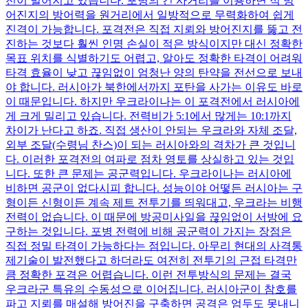
전이 벌어지고 있습니다. 포병의 긴 사거리를 이용하면 적 방
어진지의 방어력을 원거리에서 일방적으로 무력화하여 쉽게
진격이 가능합니다. 포격전은 직접 지뢰와 방어진지를 뚫고 전
진하는 것보다 훨씬 인명 손실이 적은 방식이지만 대신 정확한
목표 위치를 식별하기도 어렵고, 알아도 정확한 타격이 어려워
타격 효율이 낮고 끊임없이 엄청난 양의 탄약을 전선으로 보내
야 합니다. 러시아가 북한에서까지 포탄을 사가는 이유도 바로
이 때문입니다. 하지만 우크라이나는 이 포격전에서 러시아에
게 크게 밀리고 있습니다. 전력비가 5:1에서 많게는 10:1까지
차이가 난다고 하죠. 직접 생산이 안되는 우크라와 자체 조달,
외부 조달(수령님 찬스)이 되는 러시아와의 격차가 큰 것입니
다. 이러한 포격전의 여파로 점차 영토를 상실하고 있는 것입
니다. 또한 큰 문제는 공군력입니다. 우크라이나는 러시아에
비하면 공군이 없다시피 합니다. 성능이야 어떻든 러시아는 구
형이든 신형이든 계속 제트 전투기를 띄워대고, 우크라는 비행
전력이 없습니다. 이 때문에 방공미사일을 끊임없이 서방에 요
구하는 것입니다. 포병 전력에 비해 공군력이 가지는 장점은
직접 정밀 타격이 가능하다는 점입니다. 아무리 현대의 사격통
제기술이 발전했다고 하더라도 여전히 전투기의 근접 타격만
큼 정확한 포격은 어렵습니다. 이런 전투방식의 문제는 결국
우크라군 특유의 수동성으로 이어집니다. 러시아군이 참호를
파고 지뢰를 매설해 방어진을 구축하면 공격은 엄두도 못내니