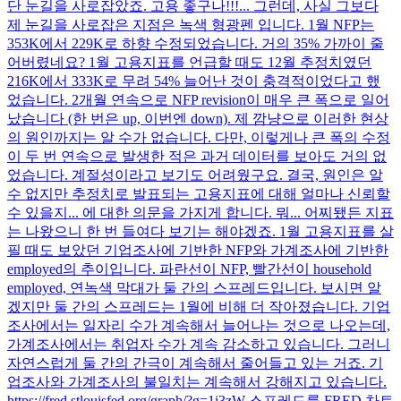
단 눈길을 사로잡았죠. 고용 좋구나!!!... 그런데, 사실 그보다
제 눈길을 사로잡은 지점은 녹색 형광펜 입니다. 1월 NFP는
353K에서 229K로 하향 수정되었습니다. 거의 35% 가까이 줄
어버렸네요? 1월 고용지표를 언급할 때도 12월 추정치였던
216K에서 333K로 무려 54% 늘어난 것이 충격적이었다고 했
었습니다. 2개월 연속으로 NFP revision이 매우 큰 폭으로 일어
났습니다 (한 번은 up, 이번엔 down). 제 깜냥으로 이러한 현상
의 원인까지는 알 수가 없습니다. 다만, 이렇게나 큰 폭의 수정
이 두 번 연속으로 발생한 적은 과거 데이터를 보아도 거의 없
었습니다. 계절성이라고 보기도 어려웠구요. 결국, 원인은 알
수 없지만 추정치로 발표되는 고용지표에 대해 얼마나 신뢰할
수 있을지... 에 대한 의문을 가지게 합니다. 뭐... 어찌됐든 지표
는 나왔으니 한 번 들여다 보기는 해야겠죠. 1월 고용지표를 살
필 때도 보았던 기업조사에 기반한 NFP와 가계조사에 기반한
employed의 추이입니다. 파란선이 NFP, 빨간선이 household
employed, 연녹색 막대가 둘 간의 스프레드입니다. 보시면 알
겠지만 둘 간의 스프레드는 1월에 비해 더 작아졌습니다. 기업
조사에서는 일자리 수가 계속해서 늘어나는 것으로 나오는데,
가계조사에서는 취업자 수가 계속 감소하고 있습니다. 그러니
자연스럽게 둘 간의 간극이 계속해서 줄어들고 있는 거죠. 기
업조사와 가계조사의 불일치는 계속해서 강해지고 있습니다.
https://fred.stlouisfed.org/graph/?g=1i3zW 스프레드를 FRED 차트