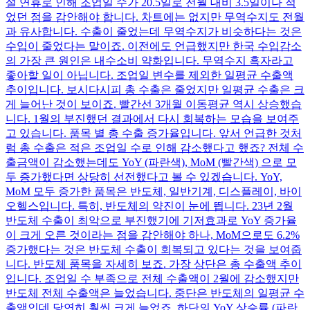
설 연휴로 인해 조업일 수가 20.5일로 전월 대비 3.5일이나 적
었던 점을 감안해야 합니다. 차트에는 없지만 무역수지도 전월
과 유사합니다. 수출이 줄었는데 무역수지가 비슷하다는 것은
수입이 줄었다는 말이죠. 이전에도 언급했지만 한국 수입감소
의 가장 큰 원인은 내수소비 약화입니다. 무역수지 흑자라고
좋아할 일이 아닙니다. 조업일 변수를 제외한 일평균 수출액
추이입니다. 보시다시피 총 수출은 줄었지만 일평균 수출은 크
게 늘어난 것이 보이죠. 빨간선 3개월 이동평균 역시 상승했습
니다. 1월의 부진했던 결과에서 다시 회복하는 모습을 보여주
고 있습니다. 품목 별 총 수출 증가율입니다. 앞서 언급한 것처
럼 총 수출은 적은 조업일 수로 인해 감소했다고 했죠? 전체 수
출금액이 감소했는데도 YoY (파란색), MoM (빨간색) 으로 모
두 증가했다면 상당히 선전했다고 볼 수 있겠습니다. YoY,
MoM 모두 증가한 품목은 반도체, 일반기계, 디스플레이, 바이
오헬스입니다. 특히, 반도체의 약진이 눈에 띕니다. 23년 2월
반도체 수출이 최악으로 부진했기에 기저효과로 YoY 증가율
이 크게 오른 것이라는 점을 감안해야 하나, MoM으로도 6.2%
증가했다는 것은 반도체 수출이 회복되고 있다는 것을 보여줍
니다. 반도체 품목을 자세히 보죠. 가장 상단은 총 수출액 추이
입니다. 조업일 수 부족으로 전체 수출액이 2월에 감소했지만
반도체 전체 수출액은 늘었습니다. 중단은 반도체의 일평균 수
출액인데 당연히 훨씬 크게 늘었죠. 하단의 YoY 상승률 (파란