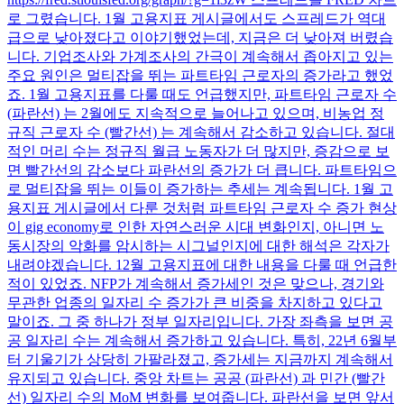
로 그렸습니다. 1월 고용지표 게시글에서도 스프레드가 역대
급으로 낮아졌다고 이야기했었는데, 지금은 더 낮아져 버렸습
니다. 기업조사와 가계조사의 간극이 계속해서 좁아지고 있는
주요 원인은 멀티잡을 뛰는 파트타임 근로자의 증가라고 했었
죠. 1월 고용지표를 다룰 때도 언급했지만, 파트타임 근로자 수
(파란선) 는 2월에도 지속적으로 늘어나고 있으며, 비농업 정
규직 근로자 수 (빨간선) 는 계속해서 감소하고 있습니다. 절대
적인 머리 수는 정규직 월급 노동자가 더 많지만, 증감으로 보
면 빨간선의 감소보다 파란선의 증가가 더 큽니다. 파트타임으
로 멀티잡을 뛰는 이들이 증가하는 추세는 계속됩니다. 1월 고
용지표 게시글에서 다룬 것처럼 파트타임 근로자 수 증가 현상
이 gig economy로 인한 자연스러운 시대 변화인지, 아니면 노
동시장의 악화를 암시하는 시그널인지에 대한 해석은 각자가
내려야겠습니다. 12월 고용지표에 대한 내용을 다룰 때 언급한
적이 있었죠. NFP가 계속해서 증가세인 것은 맞으나, 경기와
무관한 업종의 일자리 수 증가가 큰 비중을 차지하고 있다고
말이죠. 그 중 하나가 정부 일자리입니다. 가장 좌측을 보면 공
공 일자리 수는 계속해서 증가하고 있습니다. 특히, 22년 6월부
터 기울기가 상당히 가팔라졌고, 증가세는 지금까지 계속해서
유지되고 있습니다. 중앙 차트는 공공 (파란선) 과 민간 (빨간
선) 일자리 수의 MoM 변화를 보여줍니다. 파란선을 보면 앞서