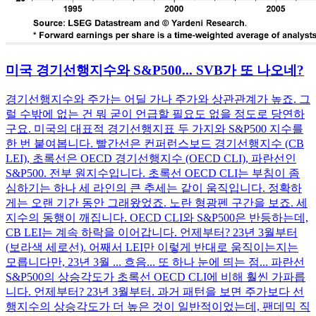
미국 경기선행지수와 S&P500... SVB가 또 나오네?
경기선행지수와 주가는 어딜 가나 주가와 상관관계가 높죠. 그
럴 수밖에 없는 건 뭐 굳이 언급할 필요도 없을 정도로 당연하
구요. 미국의 대표적 경기선행지표 두 가지와 S&P500 지수를
한 번 붙여봅니다. 빨간선은 컨퍼런스보드 경기선행지수 (CB
LEI), 초록선은 OECD 경기선행지수 (OECD CLI), 파란선인
S&P500. 전부 원지수입니다. 초록선 OECD CLI는 부침이 좀
심하기는 하나 세 라인의 큰 추세는 같이 움직입니다. 정확하
게는 오랜 기간 동안 그래왔었죠. 노란 형광펜 구간을 보죠. 세
지수의 동행이 깨집니다. OECD CLI와 S&P500은 반등하는데,
CB LEI는 계속 하락을 이어갑니다. 언제부터? 23년 3월부터
(보라색 세로선). 어째서 LEI만 이렇게 반대로 움직이는지는
모릅니다만, 23년 3월 ... 흐음... 또 하나 눈에 띄는 점... 파란선
S&P500의 상승각도가 초록선 OECD CLI에 비해 훨씬 가파릅
니다. 언제부터? 23년 3월부터. 과거 패턴을 보면 주가보다 선
행지수의 상승각도가 더 높은 것이 일반적이었는데, 팬데믹 직