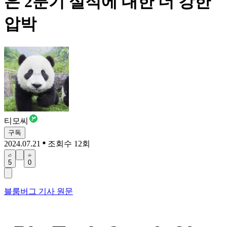
은 2분기 실적에 대한 더 강한
압박
티모씨
구독
2024.07.21
조회수 12회
5
0
블룸버그 기사 원문