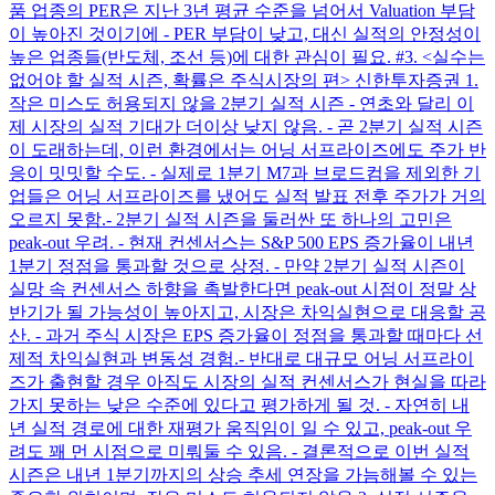
품 업종의 PER은 지난 3년 평균 수준을 넘어서 Valuation 부담
이 높아진 것이기에 - PER 부담이 낮고, 대신 실적의 안정성이
높은 업종들(반도체, 조선 등)에 대한 관심이 필요. #3. <실수는
없어야 할 실적 시즌, 확률은 주식시장의 편> 신한투자증권 1.
작은 미스도 허용되지 않을 2분기 실적 시즌 - 연초와 달리 이
제 시장의 실적 기대가 더이상 낮지 않음. - 곧 2분기 실적 시즌
이 도래하는데, 이런 환경에서는 어닝 서프라이즈에도 주가 반
응이 밋밋할 수도. - 실제로 1분기 M7과 브로드컴을 제외한 기
업들은 어닝 서프라이즈를 냈어도 실적 발표 전후 주가가 거의
오르지 못함. ​ - 2분기 실적 시즌을 둘러싼 또 하나의 고민은
peak-out 우려. - 현재 컨센서스는 S&P 500 EPS 증가율이 내년
1분기 정점을 통과할 것으로 상정. - 만약 2분기 실적 시즌이
실망 속 컨센서스 하향을 촉발한다면 peak-out 시점이 정말 상
반기가 될 가능성이 높아지고, 시장은 차익실현으로 대응할 공
산. - 과거 주식 시장은 EPS 증가율이 정점을 통과할 때마다 선
제적 차익실현과 변동성 경험. ​ - 반대로 대규모 어닝 서프라이
즈가 출현할 경우 아직도 시장의 실적 컨센서스가 현실을 따라
가지 못하는 낮은 수준에 있다고 평가하게 될 것. - 자연히 내
년 실적 경로에 대한 재평가 움직임이 일 수 있고, peak-out 우
려도 꽤 먼 시점으로 미뤄둘 수 있음. - 결론적으로 이번 실적
시즌은 내년 1분기까지의 상승 추세 연장을 가늠해볼 수 있는