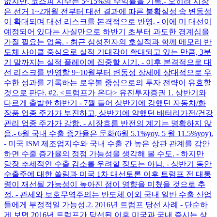
없지만, 코스피 지수는 5~15%의 수익률을 기록. ​ - 오히려 시장
은 선거 1~2개월 전부터 대선 결과에 따른 불확실성 속 변동성
이 확대되며 대선 리스크를 본격적으로 반영. - 이에 미 대선이
예정되어 있다는 사실만으로 하반기 초부터 과도한 경계심을
가질 필요는 없음. - 최근 삼성전자의 호실적과 함께 메모리 반
도체 사이클 중심으로 실적 기대감이 확대되고 있는 만큼, 3분
기 말까지는 실적 플레이에 집중할 시기. - 이후 본격적으로 대
선 리스크를 반영할 9~10월부터 변동성 장세에 상대적으로 우
수한 성과를 기록하는 로우볼 중심으로의 투자 전략이 유효할
것으로 판단. #2. <트럼프가 온다> 유진투자증권 1. 상반기와
다르게 출발한 하반기 - 7월 들어 상반기에 강했던 자동차/화
장품 업종 주가가 부진하고, 상반기에 약했던 배터리가전/건강
관리 업종 주가가 강함. - 시장흐름 반전의 계기는 명확하지 않
음. ​ - 6월 국내 수출 증가율은 둔화(6월 5.1%yoy, 5 월 11.5%yoy).
- 미국 ISM 제조업지수와 국내 수출 간 높은 상관 관계를 감안
하면 수줄 증가율의 정점 가능성을 생각해 볼 수도. - 하지만
당장 추세적인 수출 감소를 우려할 정도는 아님. - 상반기 동안
수출주에 대한 쏠림과 미국 1차 대선토론 이후 트럼프 전 대통
령이 재선될 가능성이 높아진 점이 영향을 미쳤을 것으로 추
정. - 관세와 보호무역주의는 반도체 이외 국내 일반 수출 산업
들에게 부정적일 가능성. ​ 2. 2016년 트럼프 당선 사례 - 단순하
게 보면 2016년 트럼프가 당선된 이후 미국과 국내 증시는 상