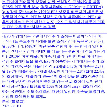
는 단계에 접어들면 성장에 대한 본격적인 프리미엄을 받음
(EPS와 PER 동반 상승, 적정밸류에이션 GP Margin, EBITDA),
3) 성장의 중반부에는 기업의 EPS 성장을 빠르지만 새로운 성
장동력이 없다면 PER는 하락하고(적정 밸류에이션 PER), 4)
후퇴기에는 기업에 대한 기대도, 숫자도 약해지기 때문에 PER
과 EPS 모두 동반 하락하는 경향.
================================================
- EPS가 강해지는 국면에서의 주가 조정은 어떨까? - 역대 미
국의 대표 주도주의 사례를 보면 조정기간과 폭은 평균 2~3개
월, 20% 내외. (정답이 아닌 단순 경험칙이라는 한계가 있지만
통상 앞서간 시장의 기대치를 되돌리는 수준이 이 정도라는 의
미) ​ - 2010년 이후 애플, 아마존, 테슬라, 엔비디아로 이어지는
성장주 릴레이들을 보면, EPS가 상승하는 시기에서는 주가 조
정의 기간과, 폭은 애플이 각각 2.2개월 14.8%, 아마존은 2.2개
월 19.5%, 테슬라는 3.7개월 43%, 엔비디아는 2.8개월에 22.4%
의 조정패턴. - 테슬라가 변동성이 조금 컸을 뿐 EPS 상승기에
는 대략 유사한 패턴이 반복되고 있는 셈. ​ 2. 조정이 깊어 진다
면 시장은? (EPS 트렌드 별 10% 이상 조정 case) - EPS가 성장
하는 국면에서 주도주의 조정 패턴이 일정한 수준을 보였다면,
시장의 조정 패턴도 크게...
분석 (블로그)
2024. 08. 03