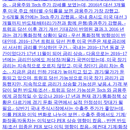
승. - 금융주와 Tech 주가 강세를 보였는데, 2016년 대선 3개월
후 미국 주요 섹터별 수익률을 보면 금융주가 가장 강했고,
3~6개월 동안에는 Tech 주가 강했음. ​ - 국내 증시도 미국 대선 3
개월까지 반도체/배터리/가전과 함께 은행/증권주가 강했음. -
트럼프 당선 이후 경기 개선 기대감이 반영된 결과. ​ 3. 2016 년
과는 경기/통화정책 상황이 달라 - 우선 통화정책 방향성이 반
대인데, 2016~17년 트럼프 당선 전후 미국 연준은 제로금리에
서 서서히 금리를 인상하던 구간. - 국내는 2016~17년 동결 구
간이었다가 17년 11월이 되어 금리 상승. ​ - 다음으로는 2016~17
년에는 금리인상에도 저성장/저물가 국면이었는데, 미국 장기
금리는 지속적으로 오르지 않았고, 미국 장단기 금리 차는 축
소. - 지금은 금리 인하 기대가 높아지고 있고, 경기/물가가 둔
화되고 있으며, 트럼프 당선 가능성으로 미국 장기 금리가 급
등했지만, 지속적으로 금리가 상승할 가능성은 낮음. ​ 4. 가격 부
담이 덜한 반도체/조선 - 트럼프 당선 가능성은 Tech 와 금융주
에게 긍정적일 수 있으나 2016~17 년과 현재 경기/통화정책 상
황은 다르기에 경기 둔화 국면에서 실적 안정성이 잣대가 될
필요. ​ - 상반기 국내 주식시장에서는 수출주 주가가 좋았는데,
이를 PER와 이익 변화로 나누어 보면 - 수출주 중에서도 기계/
화장품/자동차는 이익보다 PER 상승 영향이 컸음. - 반면 반도
체/조선 업종은 PER 보다 이익 영향이 컸음. ​ - 예컨대 기계/화장