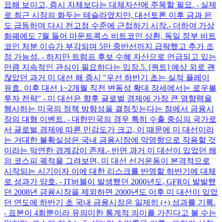
요해 보이고, 증시 자체보다는 대체자산에 주목할 필요. - 실제
로 최근 시장의 화두는 테슬라였지만, 대선토론 이후 금과 은
도 급등하며 다시 전고점 수준에 근접하기 시작. ​ - 더하여 가상
화폐에도 7월 들어 마운트콕스 비트코인 상환, 독일 정부 비트
코인 처분 이슈가 부각되며 5만 중반선까지 급락했고 추가 조
정 가능성. - 하지만 트럼프 후보 수혜 자산으로 언급되고 있는
만큼 지속적인 관심이 필요하다는 입장. ​ 5. [퀀트] 예상 외로 괜
찮았던 과거 미 대선 해 증시 "우선 하반기 초는 실적 플레이
유효. 이후 대선 1~2개월 직전 변동성 확대 장세에서는 로우볼
투자 전략" - 미 대선은 향후 글로벌 경제에 가장 큰 영향력을
행사하는 미국의 정책 방향성을 결정짓는다는 점에서 금융시
장의 대형 이벤트. - 대한민국의 경우 특히 수출 중심의 국가로
서 글로벌 경제에 따른 민감도가 크고, 이 때문에 미 대선이라
는 거대한 불확실성은 국내 금융시장에 악영향으로 작용할 것
이라는 막연한 경계감이 존재. ​ - 반면 과거 미 대선이 있었던 해
의 코스피 궤적을 그려보면, 미 대선 선거운동이 본격적으로
시작되는 시기이자 이에 대한 리스크를 반영할 하반기에 대체
로 성과가 양호. - IT버블이 발생했던 2000년도, GFR이 발발했
던 2008년 금융시장을 제외하면 2000년도 이후 미 대선이 있었
던 연도에 하반기 초 국내 금융시장은 일제히 (+) 성과를 기록.
- 표본이 4회뿐이라 유의미한 통계적 의미를 가진다고 볼 수는