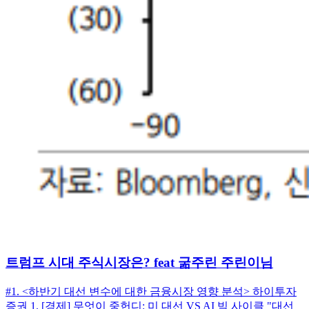
트럼프 시대 주식시장은? feat 굶주린 주린이님
#1. <하반기 대선 변수에 대한 금융시장 영향 분석> 하이투자
증권 1. [경제] 무엇이 중헌디: 미 대선 VS AI 빅 사이클 "대선