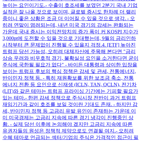
높이는 요인이기도. ​ - 수출이 호조세를 보였던 2분기 국내 기업
실적은 잘 나올 것으로 보이며, 글로벌 증시도 한차례 더 랠리
중이니 좋은 상황은 조금 더 이어질 수 있을 것으로 생각. - 오
히려 연말이 염려되는데, 내년 미국 경기의 강세는 완화되는
가운데 국내 증시는 이익전망치의 증가 폭이 커 KOSPI 지수가
3,000pt에 도전할 수 있을 것으로 기대했는데, 9월의 금리인하
시작부터 큰 문제없이 진행될 수 있을지 걱정. ​ 4. [ETF] 높아진
트럼프 당선 가능성, 오히려 대체자산에 주목해 본다면 "금리
상승 우려와 비우호적 경기, 불확실성 요인을 소거한다면 굳이
주식에 국한될 필요가 없다" - 바이든 대통령과 상이한 입장을
보이는 트럼프 후보의 핵심 정책은 감세 및 관세, 전통에너지,
반이민자 정책 등. - 특히 재원확보를 위한 보조금 축소, 전통
에너지 전환 등 요인으로 신재생 (ICLN, TAN, QCLN), 전기차
(LIT)와 같은 테마는 트럼프 프라이싱 기간에는 기피할 필요가
있는 테마. ​ - 한편 감세 정책으로 주식시장 전반이 과거 트럼프
재임기간과 같이 호조를 보일 것이란 기대도 존재. - 하지만 감
세, 반이민자 정책 등 고금리 유발 유인이 존재하는 가운데 이
미 미국경제는 고금리 지속에 따른 경기 냉각이 진행중인 상
황. - 실제 당선 이후에 논의해야 겠지만 고금리 지속에 따른
유권자들의 원성은 정책적 제약으로도 연결될 여지. ​ - 오히려
수혜 테마로 언급되는 섹터/기업의 주식은 가격적인 접근이 필