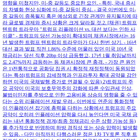
영향을 미쳤지만, 미-중 갈등도 중요한 요인. - 특히, 국내 증시
의 차별화 현상 심화에 미-중 갈등이 중심. - 결국 이번에도 미-
중 갈등이 증폭될지 혹은 예상외로 긴장 관계만 유지될지에 따
라 글로벌 경제와 증시 상황은 크게 달라질 것. ​ 2. [채권] 트럼프
텐트럼 트라우마 "트럼프 리플레이션 vs. 대선 보다는 인하 사
이클" - 트럼프의 당선 가능성이 확대되며 채권시장에서는 16
년 발생한 트럼프 텐트럼의 트라우마가 다시 한번 상기. - 16년
대선 결과 발표 직전 1.86% 수준에 머물러 있던 미국 10년 국
채금리는 당선 직후 20bp 이상 급등했고, 17년 1월 취임날까지
도 2.47%까지 급등하는 등 채권시장에 큰 충격. - 가장 큰 원인
은 1)전통적으로 공화당 집권 시 확정적 재정정책이 동원되었
다는 특성(트럼프의 감세정책과 인프라투자 확대 공약을 감안
하면 미국의 국채발행 증가로 연결될 수 있음) 2)트럼프의 주
요 공약이 미국의 보호무역주의 강화에 따른 수입관세 인상,
불법이민자를 추방으로 인한 고용비용 상승의 영향을 줄 수 있
다는 소위 리플레이션 재발 우려. ​ - 이번에도 연준의 통화정책
이 인플레이션 잡기에 총력을 다하는 상황에서 트럼프의 주요
공약이 오히려 인플레이션 압력을 다시 높인다면 미국 국채 금
리는 내년 통화정책 경계(최종 정채금리 수준 상향 가능성 등)
를 추가적으로 반영하며 하방 경직성 또는 상승 압력이 발생할
수 있음. - 다만 아직까지 다행스러운 점은 1차 TV토론 직후 트