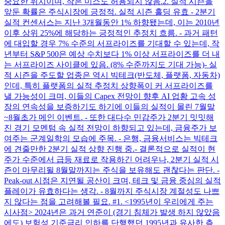
중요한 위치이며, 작은 미스도 허용되지 않음. ​ 2. 실적 시즌을
앞둔 확률은 주식시장에 긍정적. 실적 시즌 홀딩 유효 - 2분기
실적 컨센서스는 지난 3개월동안 1% 하향됐는데, 이는 2010년
이후 상위 25%에 해당하는 긍정적인 추정치 흐름. - 과거 패턴
에 대입할 경우 7% 수준의 서프라이즈를 기대할 수 있는데, 작
년부터 S&P 500은 예상 수치보다 1% 이상 서프라이즈를 더 내
는 서프라이즈 사이클에 있음. (8% 수준까지도 기대 가능) ​ - 실
적 시즌을 주도할 업종은 역시 빅테크(반도체, 플랫폼, 자동차)
인데, 특히 플랫폼의 실적 추정치 상향폭이 커 서프라이즈를
낼 가능성이 크며, 이들의 Capex 전망이 향후 AI 업황 고속 성
장의 연속성을 보증하기도 하기에 이들의 실적이 몰린 7월말
~8월초가 메인 이벤트. - 또한 대다수 민감주가 2분기 밋밋해
진 경기 모멘텀 속 실적 전망이 하향되고 있는데, 금융주가 보
여주는 군계일학의 모습에 주목. - 은행, 금융서비스는 빅테크
에 견줄만한 2분기 실적 상향 진행 중. ​ - 결론적으로 실적이 현
주가 수준에서 급등 재료로 작용하긴 어려우나, 2분기 실적 시
즌이 마무리될 8월말까지는 주식을 보유해도 괜찮다는 판단. -
Peak-out 시점은 지연될 공산이 크며, 테크 및 금융 중심의 실적
플레이가 유효하다는 생각. - 8월까지 주식시장 계절성도 나쁘
지 않다는 점을 고려해볼 필요. #1. <1995년이 우리에게 주는
시사점> 2024년은 과거 연준이 (경기 침체가 발생 하지 않았음
에도) 보험성 기준금리 인하를 단행했던 1995년과 유사한 측