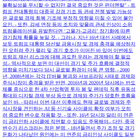
불확실성을 무시할 수 없지만 결국 중요한 것은 펀더멘탈" - 트
럼프 전대통령의 대중국 강경 기조 등 관세 전쟁 발발 가능성
은 글로벌 경제 회복 기조에 부정적 영향을 미칠 수 있어 불안
요인. - 또한, 감세 연장 등의 조치와 맞물려 관세 인상이 소위
트럼플레이션을 유발한다면 ‘고물가-고금리’ 장기화에 따른
경기침체 확률을 높일 것. - 그러나, 지난 16년 대선 사례에서
보듯 트럼프 대통령 당선발 금융시장 및 경제 충격을 예상하지
만 오히려 주가 랠리 및 경기 호조가 이어진 바 있어 이번에도
트럼프 재선 리스크에 대해 과도한 우려는 경계해야 할 필요
성. ​ - 역사적으로 보면 미 대선이 경기 및 주가 흐름에 결정적
영향을 미치기보다 당시 글로벌 환경이 더욱 큰 영향. - 2000
년, 2008년에는 각각 IT버블 붕괴와 서브프라임 사태로 경제와
주식시장이 충격을 받은 반면, 2016년과 2020년 당시에는 반도
체를 중심으로 한 4차 산업혁명 투자 붐 및 팬데믹 직후 유동성
확대와 디지털 경제 부상 등으로 경제와 주가가 양호한 흐름을
보인 바. - 따라서 이번 대선 이후에도 현재 글로벌 경제와 주
식시장을 견인하는 AI 등 신기술 사이클의 확장 여부가 오히
려 중요한 변수로 작용할 것. - 또한, 16년 당시와 달리 미 연준
이 금리인하 사이클에 직면할 수 있음도 주목해야. ​ - 다만, 중국
변수가 리스크라는 점은 분명. - 18년들면서 주가 조정 및 경기
둔화가 나타났던 원인에는 미 연준의 금리인상 사이클도 일부