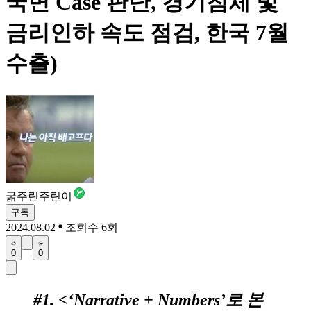
국면 Case 판단, 경기침체 및
금리인하 속도 점검, 한국 7월
수출)
굶주린주린이
구독
2024.08.02
조회수 6회
0
0
#1. <‘Narrative + Numbers’로 본