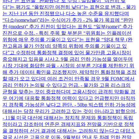
하다”는 표현을 “완화됐다”로 수정 - 실업률이 “여전히 낮
다”는 평가도 “올랐지만 여전히 낮다”는 표현으로 변경. - 물가
는 지난 1년 동안 진정됐으나 다소 높은 수준을 유지했다며
“다소(somewhat)”라는 수식어가 추가 - 2% 물가 목표에 “완만
한 (modest)” 추가 진전이 있었다는 표현도 “일부(some)” 추가
진전으로 수정. - 특히 주목 할 부분은 “위원회는 인플레이션
위험에 매우 주의를 기울이고 있다”는 표현을 “양대 책무 (완
전고용과 물가 안정)의 양쪽의 위험에 주의를 기울이고 있
다”고 수정하며 통화정책 결정에 있어 물가만큼 고용시장이
중요해지고 있음을 시사. ​ 2. 9월 금리 인하 가능성을 열어두며
시장 기대에 화답한 파월 - 시장의 섣부른 기대를 제한하기 위
해 추가 데이터 확인을 강조했지만, 제약적인 통화정책을 조정
할 때가 오고 있다며 여러 조건이 만족될 경우 9월 FOMC에서
금리 인하가 논의될 수 있다고 언급. - 물가와 고용 리스크의
균형을 맞추는 것이 중요하다며 고용시장이 급격히 악화될 경
우 여기에 대응할 통화정책 여력이 있다고 언급했지만 아직까
지 경착륙 가능성은 낮다고 판단. - 50bp 빅스텝 인하 가능성에
대해서는 당장 우리가 고려하고 있는 것이 아니라고 밝혔으며,
- 11월 미국 대선에 대해서는 정치적 문제와 통화정책이 독립
적이라고 강조하며 연준은 경제지표와 전망을 기반으로 정책
을 결정하며 선거 결과에 대해서는 고려하지 않는다고 대답. ​ 3.
결국 시선은 고용으로 이동. 9월부터 연내 두 차례 인하 전망