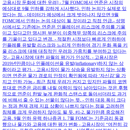
고용시장 둔화에 대한 우려] - 7월 FOMC에서 연준은 시장의
예상대로 9월 인하를 강하게 시사했다. 인하 논의가 실제로 있
었다는 점. - 데이터가 예상에서 크게 벗어나지 않으면 9월
FOMC에서 인하는 논의 대상이 될 것이라고 직접 언급. ​ - 성명
서에서도 기존에는 연준은 인플레이션 리스크에 주의를 기울
이고 있다고만 명시된 부분이 이중책무 양쪽의 리스크에 주의
를 기울이고 있다고 변경. - 적절한 시점보다 빠르게 인하하여
인플레를 유발할 리스크와 느리게 인하하여 경기 둔화 폭을 키
울 리스크에 대해 대칭적인 우려와 가중치를 부여하고 있다는
것. ​ - 고용시장에 대한 파월의 평가가 인상적. - 고용시장은
2019년만큼이나 인플레이션을 유발(inflationary)하지 않는 상
황이라고 평가. - 고용시장이 물가 상승을 유발하지 않는 상황
이면 연준은 물가 경로의 안정이 확인됨에 따라 ‘자신감’을 가
지고 인하 가능. ​ - 최근 침체 우려가 커지고 있지만 파월의 코멘
트대로 연준은 금리를 내릴 여력이 많이 남아있다는 것은 후행
적으로 연준이 한발 늦게 완화적 스탠스로 돌아서더라도 과거
에 비해서 줄 수 있는 선물이 많다는 뜻. - 인하 대응 폭이 크다
는 점과 현재 경제 지표 상황이 나쁘지 않다는 점을 고려하면
침체를 크게 우려하지 않아도 될 듯. #1-2. 물가만큼 중요해진
고용. 9월 인하 유력 하나증권 1. 7월 FOMC는 기준금리 동결
했으나 물가와 고용에 대한 평가 변화 - 고용시장이 “여전히 강