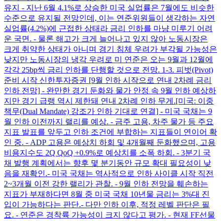
유지 - 지난 6월 4.1%로 상승한 미국 실업률은 7월에도 비슷한
수준으로 유지될 전망인데, 이는 연준위원들이 생각하는 자연
실업률(4.2%)에 근접한 상태라 금리 인하를 마냥 미루기 어려
운 국면. - 물론 해고가 크게 늘어나고 있지 않아 노동시장은
크게 취약한 상태가 아니며 경기 침체 우려가 부각될 가능성은
낮지만 노동시장의 냉각 우려로 미 연준은 오는 9월과 12월에
각각 25bp씩 금리 인하를 단행할 것으로 전망. 1-3. 피벗(Pivot)
준비 시작 신한투자증권 [9월 인하 시작으로 연내 2차례 금리
인하 전망] - 완만한 경기 둔화와 물가 안정 속 9월 인하 예상하
지만 경기 급랭 역시 제한돼 연내 2차례 인하 무게. ​ [미국: 이중
책무(Dual Mandate) 강조가 인하 기대로 연결] - 미국 국채는 9
월 인하 이전까지 랠리를 예상. - 금주 고용, 차주 물가 등 주요
지표 발표를 앞두고 인하 조건에 부합하는 지표들이 연이어 확
인 중. - ADP 고용은 예상치 하회 및 4개월째 둔화했으며, 고용
비용지수도 2Q QoQ +0.9%로 예상치를 소폭 하회. - 3분기 국
채 발행 계획에서는 향후 몇 분기동안 규모 확대 필요성이 낮
음을 재확인. ​ - 미국 국채는 역사적으로 인하 사이클 시작 직전
2~3개월 이전 강한 랠리가 관찰. - 9월 인하 전망을 훼손하는
지표가 부재하다면 8월 중 미국 국채 10년물 금리는 3%대 진
입이 가능하다는 판단. ​ - 다만 인하 이후, 적정 레벨 판단은 필
요. - 연준은 경착륙 가능성이 크지 않다고 평가. - 현재 FF선물