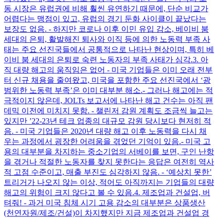
동 시장은 유럽권에 비해 훨씬 유연하기 때문에, 단순 비교가
어렵다는 맹점이 있고, 유럽의 경기 둔화 사이클이 끝났다는
보장도 없음. - 하지만 코로나 이후 이민 유입 감소, 베이비 붐
세대의 은퇴, 활발해진 퇴사와 이직 등에 의한 노동력 부족 사
태는 주요 선진국들에서 공통적으로 나타난 현상이며, 특히 베
이비 붐 세대의 은퇴로 숙련 노동자의 부족 사태가 심각. ​ 3. 아
직 대량 해고의 움직임은 없어 - 미국 기업들은 이미 오래 전부
터 신규 채용을 줄여왔고, 미국을 포함한 주요 선진국에서 ‘광
범위한 노동력 부족’은 이미 대부분 해소. ​ - 그러나 해고에는 적
극적이지 않은데, JOLTs 보고서에 나타난 해고 건수는 아직 팬
데믹 이전에 미치지 못함. - 챌린저 감원 계획도 조금씩 늘고는
있지만 ’22-23년 테크 업종의 대규모 감원 당시보다 현저히 적
음. - 미국 기업들은 2020년 대량 해고 이후 노동력을 다시 채
우는 과정에서 굉장한 어려움을 겪었던 기억이 있음. ​ - 미국 고
용의 대부분을 차지하는 중소기업의 서베이를 보면, 구인 난항
을 겪거나 적절한 노동자를 찾지 못한다는 응답은 여전히 역사
적 고점 수준이고, 매출 부진도 심각하지 않음. - ‘예상치 못한’
트리거가 나오지 않는 이상, 적어도 아직까지는 기업들의 대량
해고의 위험이 크지 않다고 볼 수 있음. ​ 4. 제조업과 건설업, 버
텨줘! - 과거 미국 침체 시기 고용 감소의 대부분은 상품생산
(천연자원/제조/건설)이 차지했지만 지금 제조업과 건설업 경