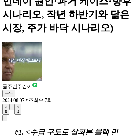
먼데이 원인·과거 케이스·향후
시나리오, 작년 하반기와 닮은
시장, 주가 바닥 시나리오)
굶주린주린이
구독
2024.08.07
조회수 7회
0
0
#1. <수급 구도로 살펴본 블랙 먼