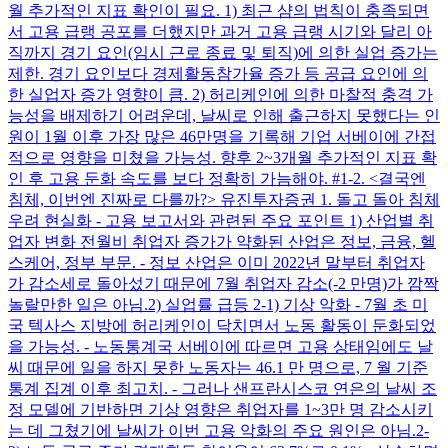
월 추가적인 지표 확인이 필요. 1) 최근 샴의 법칙이 충족되면
서 고용 급랭 공포를 더했지만 과거 고용 급랭 시기와 달리 아
직까지 경기 요인(임시 근로 종료 및 퇴직)에 의한 실업 증가는
제한. 경기 요인보다 경제활동참가율 증가 등 공급 요인에 의
한 실업자 증가 영향이 큼. 2) 허리케인에 의한 마찰적 충격 가
능성을 배제하기 어려운데, 날씨로 인해 출근하지 못했다는 인
원이 1월 이후 가장 많은 46만명을 기록해 기업 서베이에 간접
적으로 영향을 미쳤을 가능성. 향후 2~3개월 추가적인 지표 확
인 후 고용 둔화 속도를 보다 정확히 가늠해야. #1-2. <결국엔
침체, 이번엔 진짜로 다를까?> 유진투자증권 1. 돌고 돌아 침체
우려 현실화 - 고용 보고서와 관련된 주요 포인트 1) 산업별 취
업자 변화 전월비 취업자 증가가 약화된 산업은 정보, 금융, 헬
스케어, 정부 부문. - 정보 산업은 이미 2022년 말부터 취업자
가 감소세로 돌아섰기 때문에 7월 취업자 감소(-2 만명)가 깜짝
놀랄만한 일은 아님. ​ 2) 실업률 급등 2-1) 기상 악화 - 7월 초 미
국 텍사스 지방에 허리케인이 닥치면서 노동 활동이 둔화되었
을 가능성. - 노동통계국 서베이에 따르면 고용 상태임에도 날
씨 때문에 일을 하지 못한 노동자는 46.1 만 명으로, 7 월 기준
통계 집계 이후 최고치. - 그러나 샌프란시스코 연은의 날씨 조
정 모델에 기반하면 기상 영향은 취업자를 1~3만 명 감소시키
는 데 그쳤기에 날씨가 이번 고용 악화의 주요 원인은 아님. ​ 2-