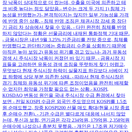
장 낙폭이 상대적으로 더 컸는데, 수출을 미국에 의존하고 테
크 비중 높다는 점도 닮았음. ​ - 변수는 크게 두 가지 1) 침체 가
능성을 반영했는가​ - 본격적이지는 않지만 일부 가능성을 가격
에 반영 중인 상황. - 침체 반영 조짐은 채권시장 강세 중 장단
기 금리 차 상승에서 찾을 수 있음. - 다만 완전히 침체를 반영
하지 않았다는 정황은 선물금리에 내재된 통화정책 기대 때문.
- 금융시장은 내년 9월 3.25% 기준금리를 전망 중으로, 침체를
반영했다고 판단하기에는 중립금리 수준을 상회하기 때문에
아직은 높아 보임. ​ 2) 유동성 위기를 겪고 있느냐​ - 과거 유동성
경색 시 주식시장 낙폭이 커졌던 바 있기 때문. - 금융시장 지
표들을 고려하면 유동성 경색 조짐을 뚜렷하게 찾기 어렵고,
무엇보다 현재 주식시장 하락이 실물지표 하강보다 서베이 지
표 하향에 상당 부분 의존한 상태. - 따라서 현재 주식시장은
경기 침체와 유동성 위기에 따른 조정이었음을 완전히 배제할
수 없지만 최악을 가정할 필요도 없는 상황. ​ - KOSPI,
KOSDAQ 변동성 원인을 국내 주식시장 수급 환경에서 찾아
보면 - 전일 KOSPI 수급은 외국인 주도였으며 KOSPI를 1.5조
원 순매도했고, 장중 KOSPI200 선물 매도 확대(현물 시장 종료
후 순매수 전환). - 기관 수급은 별다르게 대응에 나서지 않았
는데, 투신과 보험, 연기금은 각각 234억원, 179억원, 2,358억원
순매수에 나섰으나 충분치 못했음. - 개인은 1.7조원 저가매수