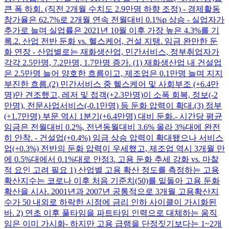
큰 폭 하회. (직전 2개월 수치도 2.9만명 하향 조정) - 경제활동
참가율은 62.7%로 2개월 연속 전월대비 0.1%p 상승 - 실업자가
추가로 늘며 실업률은 2021년 10월 이후 가장 높은 4.3%를 기
록. ​ 2. 산업 전반 둔화 vs. 헬스케어, 건설 지탱. 임금 완만한 둔
화 연장 - 산업별로는 재화생산업, 민간서비스, 정부취업자가
각각 2.5만명, 7.2만명, 1.7만명 증가. (1) 재화생산업 내 건설업
은 2.5만명 늘어 양호한 흐름이고, 제조업은 0.1만명 늘며 지지
부진한 흐름. ​ (2) 민간서비스 중 헬스케어 및 사회부조 (+6.4만
명)만 견조했고, 레저 및 접객(+2.3만명)이 소폭 회복, 정보(-2
만명), 전문사업서비스(-0.1만명) 등 둔화 압력이 확대. ​ (3) 정부
(+1.7만명) 부문 역시 1분기(+6.4만명) 대비 둔화. ​ - 시간당 평균
임금은 전월대비 0.2%, 전년동월대비 3.6% 올라 3%대에 완전
히 안착. - 건설업(+0.4%) 임금 상승 압력이 확대됐으나 서비스
업(+0.3%) 전반의 둔화 압력이 우세했고, 제조업 역시 3개월 만
에 0.5%대에서 0.1%대로 안정 ​ 3. 고용 둔화 추세 강화 vs. 마찰
적 요인 고려 필요 1) 산업별 고용 확산 정도를 측정하는 고용
확산지수는 코로나 이후 처음 기준치(50)를 밑돌아 고용 둔화
확산을 시사. 2001년과 2007년 공통적으로 3개월 고용확산지
수가 50 내외로 하락한 시점에 금리 인하 사이클이 가시화된
바. 2) 연초 이후 풀타임을 파트타임 인력으로 대체하는 움직
임은 이미 가시화 ​ - 하지만 고용 급랭을 단정짓기보다는 1~2개