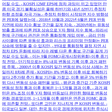
어질 수도. - KOSPI 12MF EPS에 점차 과잉이 끼고 있었던 만
큼 미국 경기 불확실성은 올해 하반기와 내년 상반기 추정치
하향 조정을 자극 가능. ​ - 추정치 하향이 시작되면 지수 방향성
은 PER에 달렸는데 - 2018년 10월과 2022년 6월은 PER 반등
지연에 따라 지수 횡보 구간을 길게 지속. - 2020년에는 유동성
방출 효과에 따른 PER 상승으로 V자 형태 지수 회복. ​ - 따라서
현재 구간에서 관건은 연준 통화정책 개입 여부. - 금리 인하
사이클에 따른 유동성 효과와 리스크 프리미엄 안정화는 PER
상승에 영향을 줄 수 있지만, - 반대로 통화정책 결정 지연 시
점차 EPS 둔화에 따라 지수 레벨 다운 후 횡보 구간을 길게 가
져갈 수도 있음. - 이는 9월 FOMC(공개시장위원회) 이후 중기
적 전망. ​ - 단기적으로는 8% 내외 변동성 기록 이후 과거 패턴
에 주목. - 2000년 이후 KOSPI 일간 변동성 8% 이상 사례는 전
일까지 8차례 존재 - KOSPI는 8% 변동성 이후 바로 회복하기
보다 2주가량 추가 횡보 기간을 가졌고, 이후 평균 5% 반등한
뒤 다시 변동성 상승 패턴을 보임. - 평균과 중간값 기준 KOSPI
변동성 정점 통과 이후 회복은 1~1.5개월 경과 이후. - 과거 패
턴은 8% 조정 이후 V자 형태 반등보다 완만한 형태로 변동성
완화 경로였으며, 1~1.5개월 이후 패턴은 연준과 FOMC 결과
에 의존할 전망. ​ - 또다른 고민은 지나치게 큰 KOSPI 변동성. -
미국보다 일본, 대만, 한국 등 미국 경제권역에 위치한 주식시