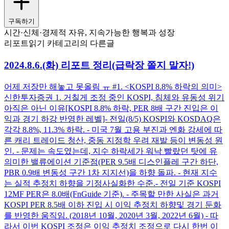
구독하기
시간·신체·경제적 자유, 지속가능한 행복과 성장
리포트읽기 카테고리의 다른글
2024.8.6.(화) 리포트 정리(급락장 쫄지 말자!)
어제 저장만 해놓고 못올림 ㅠ #1. <KOSPI 8.8% 하락의 의미>
신한투자증권 1. 거칠게 조정 중인 KOSPI, 침체와 유동성 위기
아직은 아닌 이유​ [KOSPI 8.8% 하락, PER 8배 구간 진입은 이
익과 경기 하강 반영한 레벨]​ - 전일(8/5) KOSPI와 KOSDAQ은
각각 8.8%, 11.3% 하락. - 미국 7월 고용 부진과 엔화 강세에 따
른 캐리 트레이드 청산, 중동 지정학 우려 재발 등이 변동성 원
인. - 문제는 속도였는데, 지수 하락세가 워낙 빨랐던 탓에 유
의미한 밸류에이션 기준점(PER 9.5배 디스인플레 구간 하단,
PBR 0.9배 변동성 구간 1차 지지선)을 하향 돌파. - 현재 지수
는 실적 추정치 하향을 기정사실화한 수준. ​ - 전일 기준 KOSPI
12MF PER은 8.0배(FnGuide 기준). - 주목할 만한 사실은 과거
KOSPI PER 8.5배 이하 진입 시 이익 추정치 하향및 경기 둔화
를 반영한 움직임. (2018년 10월, 2020년 3월, 2022년 6월) - 따
라서 이번 KOSPI 조정은 이익 추정치 조정으로 다시 한번 이