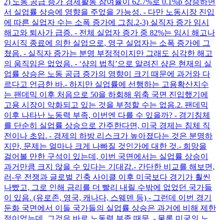
2) 노동 공급 증가 경제활동 참여율이 62.7%로 0.1%p 상승하면
서 실업률 상승에 영향을 주었을 가능성. - 다만 노동시장 진입
에 따른 실업자 수는 소폭 증가에 그침. ​ 2-3) 실직자 증가 임시
해고와 퇴사가 급증. - 전체 실업자 증가 중 82%는 임시 해고나
임시직 종료에 의한 실업으로, 영구 실업자는 소폭 증가에 그
쳤음. - 실직자 증가는 분명 부정적이지만 그래도 심각한 해고
의 움직임은 없었음. - ‘샴의 법칙’으로 알려진 샴은 현재의 실
업률 상승은 노동 공급 증가의 영향이 크기 때문에 과거와 다
르다고 언급한 바. ​ - 하지만 실업률에 선행하는 고용확산지수
는 팬데믹 이후 처음으로 50을 하회해 위축 국면 진입했기에
고용 시장이 악화되고 있는 것을 부정할 수는 없음. ​ 2. 팬데믹
이후 나타난 노동력 부족, 이번엔 다를 수 있을까? - 경기침체
를 단순히 실업률 상승으로 간주한다면, 미국 경제는 침체 직
전이나 초입. - 경제의 하방 리스크가 높아졌다는 것은 분명하
지만, 문제는 얼마나 크게 나빠질 것인가에 대한 것. ​ - 희망을
걸어볼 만한 구석이 있는데, 이번 국면에서는 실업률 상승이
과거만큼 크지 않을 수 있다는 기대감. ​ - 간단한 비교를 해보면,
러-우 전쟁과 글로벌 긴축 사이클 이후 미국보다 경기가 훨씬
나빴고, 그로 인해 금리를 더 빨리 내릴 수밖에 없었던 국가들
이 있음. (유로존, 영국, 캐나다, 스웨덴 등) - 그런데 이번 경기
둔화 국면에서 이들 국가들의 실업률 상승은 과거에 비해 제한
적이었는데, 그것은 바로 노동력 부족 때문. - 물론 미국의 노