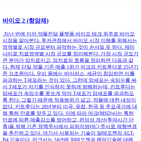
바이오 2 (항암제)
지난 번에 이어 약물전달 플랫폼 바이오 테크 위주로 바이오
시장을 알아본다. 투자관점에서 바이오 시장 이해를 위해서는
영역별로 시장 규모부터 파악하는 것이 순서일 듯 하다. 제미
나이로 치료영역별 시장 규모를 정리해본다. 가장 시장 규모가
큰 분야가 암치료이고, 암치료의 흐름을 정리하면 다음과 같
다. 현재 단일 약물 기준 매출 1위가 머크의 키트루다로 25년기
준 31조원이다. 우리 몸에는 바이러스, 세균이 침입하면 이를
파괴하는 T세포라는 것이 있다. 그런데 암세포는 속임수를 써
서 T세포가 자기를 인식하지 못하게 방해하는데, 키트루다는
암세포가 속임수를 못쓰게 막아 T세포가 암세포를 파괴하도
록 한다. 그렇기 때문에 적용범위가 넓고, 약물에 대한 내성이
없다. 키트루다는 28년부터 미국, 유럽, 한국 등 주요국가에 대
해 특허 만료를 앞두고 있다. 이에 따라 머크(MSD)사는 특허
만료에 따른 매출감소를 방어하고, 편의성 개선(투여시간 단
축)을 위해 기존 정맥주사에서 피하지방(SC) 주사로 제형변경
을 추진하고 있다. 여기서 사용되는 기술이 알테오젠의 ALT-
B4 기술이다. 머크사는 24년에 알테오젠과 해당기술에 대해