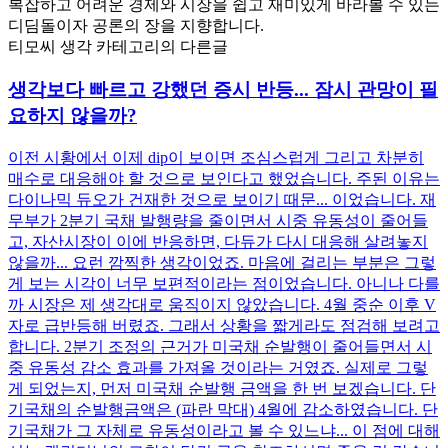
복잡하고 어려운 경제와 시장을 쉽고 재미있게 바라볼 수 있는
디딤돌이자 공론의 장을 지향합니다.
티모씨 생각 카테고리의 다른글
생각보다 빠르고 강했던 증시 반등... 잠시 관망이 필
요하지 않을까?
이전 시황에서 이제 dip이 보이면 조심스럽게 그리고 차분히
매수로 대응해야 할 것으로 보인다고 했었습니다. 주된 이유는
다이나믹 듀오가 건재한 것으로 보이기 때문... 이었습니다. 재
무부가 2분기 국채 발행량을 줄이면서 시중 유동성이 줄어들
고, 자산시장이 이에 반응하면, 다듀가 다시 대응해 살려놓지
않을까... 요런 깜찍한 생각이었죠. 마음에 걸리는 부분은 그렇
게 보는 시각이 너무 보편적이라는 점이었습니다. 아니나 다를
까 시장은 제 생각대로 움직이지 않았습니다. 4월 중순 이후 V
자로 급반등해 버렸죠. 그래서 상황을 짧게라도 점검해 보려고
합니다. 2분기 조정의 근거가 미국채 순발행이 줄어들면서 시
중 유동성 감소 효과를 가져올 것이라는 거였죠. 실제로 그렇
게 되었는지, 먼저 미국채 순발행 금액을 한 번 보겠습니다. 단
기국채의 순발행금액은 (파란 막대) 4월에 감소하였습니다. 단
기국채가 그 자체로 유동성이라고 볼 수 있느냐... 이 점에 대해