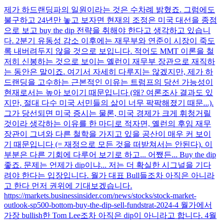
제가 하드랜딩파의 일원이라는 것은 수차례 밝혔죠. 그럼에도
불구하고 24년만 놓고 보자면 현재의 조정은 미국 대선을 종점
으로 보고 buy the dip 전략을 취해야 한다고 생각하고 있습니
다. 2분기 유동성 감소 이후에는 재무부와 연준이 시장이 죽도
록 내버려두지 않을 것으로 보입니다. 적어도 MMT 이론을 철
저히 신봉하는 것으로 보이는 옐런이 재무부 장관으로 재직하
는 동안은 말이죠. 여기서 자세히 다루지는 않겠지만, 제가 하
드랜딩을 고수하는 근본적인 이유는 트럼프의 당선 가능성이
현재로서는 높아 보이기 때문입니다 (왜? 여론조사 결과도 있
지만, 절대 다수 미국 서민들의 삶이 너무 팍팍해졌기 때문...).
그가 당선되면 미국 증시는 물론, 미국 경제가 크게 휘청거릴
것이라 생각하는 이유를 한 마디로 적자면, 옐런의 후임 재무
장관이 그녀와 다른 철학을 가지고 있을 공산이 매우 커 보이
기 때문입니다 (= 재정으로 모든 것을 떠받쳐서는 안된다). 이
부분은 다른 기회에 다루어 보기로 하고... 어쨌든... Buy the dip
좋죠. 문제는 언제가 dip이냐... 저는 더 확실한 시그널을 기다
려야 한다는 입장입니다. 월가 대표 Bull들조차 아직은 아니라
고 한다 먼저 권위에 기대보겠습니다.
https://markets.businessinsider.com/news/stocks/stock-market-
outlook-sp500-bottom-buy-the-dip-sell-fundstrat-2024-4 월가에서
가장 bullish한 Tom Lee조차 아직은 dip이 아니라고 합니다. 4월