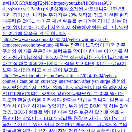
si=HAXGRXhldgT2pN8c https://youtu.be/HiO9teeea9U?
si=sqSuVxyeG2a5RcpS 영상에서 소개된 차트입니다. 1952년
이래 경기침체 내지는 주가지수 20% 하락을 겪고 재선된 현직
대통령은 없다... 바이든 재선 확률을 높이려면 경기침체는 당
연히 없어야 하고, 주가 지수 역시 상승해야 하는 겁니다. 옐런
은 여기에 목숨을 건 듯 합니다.
https://www.axios.com/2024/05/01/yellen-warning-jan-6-
democracy-economy-trump 재무부 장관이 느닷없이 미국 민주
주의의 위기를 운운하며 트럼프를 막아야 한다는 이야기를 한
것 자체가 이례적입니다. 재무부 장관이라는 자가 나라살림보
다 현직 대통령의 재선에 더 관심을 보인다면, 이건 관료라기
보다 정치인이라고 하는 편이 맞겠죠.
https://www.bloomberg.com/news/articles/2024-05-04/yellen-
counsels-caution-on-currency-intervention-after-yen-surge 옐런의
오지랖은 여기서 그치지 않습니다. 달러/엔이 160을 넘어서자
BOJ가 개입했다는 정황이 강하게 나타났죠. 그 이후 옐런은
과도한 환율방어를 자제해야 한다는 언급을 합니다. 일본을 콕
짚어서 이야기하지는 않았지만, 누가 봐도 BOJ에게 하는 말이
었죠. BOJ가 환율을 방어한다는 말은 보유한 달러로 엔을 사
들인다는 말입니다. BOJ가 달러를 현찰로 가지고 있나요? 미
국채로 가지고 있죠. 이걸 처분하고 엔을 사는 겁니다. 일본의
미국채에 대한 수요가 약해지는 거죠? 이처럼 달러/엔이 치솟