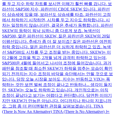
를 두고 지수 하락 차트를 보시면 이해가 훨씬 빠를 겁니다. 보
라선이 S&P500 지수, 파란선이 CBOE SKEW 입니다. 파란선
이 상승세에 있을 때, 보라선도 상승세를 타죠. 파란선이 고점
에서 하락하기 시작하면, 시차를 두고 지수도 하락합니다. 시
차는 일정하지 않습니다만, 결국은 추세가 동행합니다. 파란선
SKEW의 등락이 워낙 심하니 좀 다르게 보죠. 녹색선이
S&P500, 옅은 파란선이 SKEW, 짙은 파란선은 SKEW의 20일
이평선입니다. 추세가 좀 더 잘 보이죠? 짙은 파란선은 여전히
하락 중입니다. 옅은 파란선은 더 심하게 하락하고 있죠. 녹색
선 S&P500도 시차를 두고 조정을 받는 중입니다. SKEW는 이
미 2월에 고점을 찍고, 2개월 넘게 급격히 하락하고 있는데,
S&P500은 4월에 들어서고 나서야 조정에 들어갔습니다. 과거
패턴을 참조할 때 최소한 SKEW가 하락을 멈추는 모습이 확인
되기 전까지는 지수 조정의 바닥을 속단해서는 안될 것으로 보
입니다. 당장 오늘 시장을 보아도, 지수는 반등하고 VIX는 폭
락하는 것만 보면 벌써 조정이 끝나고 반등하나... 생각이 들지
만, SKEW는 오늘도 하락하고 있습니다. 개인적으로는 아직
조정이 끝났다고 보기는 어렵다고 판단합니다. 당연한 이야기
지만 SKEW가 만능은 아닙니다. 어디까지나 하나의 지표니까
요. 그럼 좀 더 펀더멘털한 관점을 살펴보겠습니다. TINA
(There Is Now An Alternative) TINA (There Is No Alternative) 는