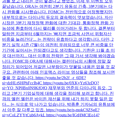
과를 보고 내리는 것이 좋겠다고 했었죠. 이제 두 이벤트 모두
끝났습니다. QRA는 여전히 2분기 유동성 긴축, 3분기에는 다
시 완화를 시사했습니다. FOMC는 전반적으로 어정쩡했지만,
내부적으로는 다이나믹 듀오의 결속력이 엿보였습니다. 자산
시장은 3분기 재정정책 완화에 대한 기대감, 통화정책 완화 가
능성에 환호하며 다시 랠리를 이어가려는 듯 합니다. 결론부터
말하면 지금부터 6월까지는 '빠지면 조금씩 사면서 위험자산
비중을 늘려간다'... 는 전략이 유효하다고 생각합니다. 다만, 2
분기 실적 시즌 (7월) 이 여전히 우려되므로 너무 큰 비중을 단
기간에 실어서는 안되겠다고도 생각합니다. 기한은 11월 초 미
국 대선까지... 대선 이후의 전략은 그 때 가서 생각해 봐야겠습
니다. FOMC와 QRA에 대해서는 캘린더님의 시황에 정말 잘
정리가 되어있어 저같은 나부랑이가 덧붙일 내용은 없을 것 같
구요. 관련하여 아래 인포맥스 라이브 영상들을 참조해 보시면
좋을 것 같습니다. https://youtu.be/2b2f_-r_6DE?
si=dzHLtSHPhFccIb4C https://youtu.be/0XKyYz63zDQ?
si=YO_NP0Bx0N9KfQfQ 재무부와 연준의 다이나믹 듀오, 그
리고 2분기 기업실적에 대해 생각을 정리해 보려고 합니다. 진
격의 옐런 옐런은 바이든 재선을 위해 내가 하지 못할 일은 없
다... 는 식으로 막 나가고 있습니다. 박종훈 기자님의 유튜브에
서 아주 잘 다루고 있죠. https://youtu.be/p-mokC9ZSgE?
si=vCoLZYYtCub6AykL https://youtu.be/IGtHMClEo14?