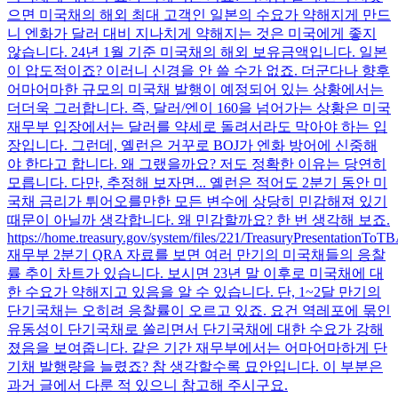
으면 미국채의 해외 최대 고객인 일본의 수요가 약해지게 만드
니 엔화가 달러 대비 지나치게 약해지는 것은 미국에게 좋지
않습니다. 24년 1월 기준 미국채의 해외 보유금액입니다. 일본
이 압도적이죠? 이러니 신경을 안 쓸 수가 없죠. 더군다나 향후
어마어마한 규모의 미국채 발행이 예정되어 있는 상황에서는
더더욱 그러합니다. 즉, 달러/엔이 160을 넘어가는 상황은 미국
재무부 입장에서는 달러를 약세로 돌려서라도 막아야 하는 입
장입니다. 그런데, 옐런은 거꾸로 BOJ가 엔화 방어에 신중해
야 한다고 합니다. 왜 그랬을까요? 저도 정확한 이유는 당연히
모릅니다. 다만, 추정해 보자면... 옐런은 적어도 2분기 동안 미
국채 금리가 튀어오를만한 모든 변수에 상당히 민감해져 있기
때문이 아닐까 생각합니다. 왜 민감할까요? 한 번 생각해 보죠.
https://home.treasury.gov/system/files/221/TreasuryPresentationT
재무부 2분기 QRA 자료를 보면 여러 만기의 미국채들의 응찰
률 추이 차트가 있습니다. 보시면 23년 말 이후로 미국채에 대
한 수요가 약해지고 있음을 알 수 있습니다. 단, 1~2달 만기의
단기국채는 오히려 응찰률이 오르고 있죠. 요건 역레포에 묶인
유동성이 단기국채로 쏠리면서 단기국채에 대한 수요가 강해
졌음을 보여줍니다. 같은 기간 재무부에서는 어마어마하게 단
기채 발행량을 늘렸죠? 참 생각할수록 묘안입니다. 이 부분은
과거 글에서 다룬 적 있으니 참고해 주시구요.