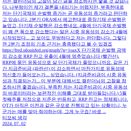
서는 캘린더님의 고찰이 담긴 글을 참조하시면 좋을 것 같습니
다. 나부랑이인 제가 결론을 내리기는 어렵지만, 부족한대로
저는 단기국채의 순발행 증가는 곧 유동성의 증가라고 판단하
고 있습니다. 2분기 QRA에서 예고한대로 중장기채 순발행은
늘었고, 단기채 순발행은 감소했네요. 4월에 단기국채 순발행
이 꽤 큰 폭으로 감소했다는 말은 시중 유동성의 감소가 4월에
시작되었다... 고 보아도 무방하다고 저는 판단합니다. 그렇다
면 2분기 조정의 기초 근거는 충족됐다고 볼 수 있겠죠
https://fred.stlouisfed.org/graph/?g=1oaxX 단기국채 순발행 금액
의 감소로 RRP 잔고 유출이 4월에 멈추었습니다 (빨간선).
RRP에 묶인 유동성으로 살 단기국채가 줄었으니까요. 같은 기
간 지급준비금 (파란선) 이 감소하면서 마찬가지로 유동성에
적신호가 들어오는가... 싶었습니다. (지금준비금이 시중 유동
성과 직결되는가... 이 부분에 대해서도 캘린더님의 고찰을 참
조하시면 좋겠습니다. 부족한 저는 지급준비금이 시중 유동성
의 바로미터라는 보편적인 이해를 그대로 받아들입니다.) 5월
첫째주를 저점으로 지준은 반등하고, RRP 잔고는 정체됩니다.
QT가 아직은 이전과 같은 규모로 진행되고 있는 상황이니, 누
군가는 매를 맞아 줘야하는데, 그게 누구죠? 바로 ...
티모씨 생각
2024. 07. 02