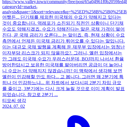
https://www.valley.town/community/free/post/65a04961f0b2059fed4
categoryId=market-
analysis&page=1&sort=relevance&q=%25ED%258B%25B0%
어쨌든... 단기채를 제외한 미국채의 수요가 약해지고 있다는
것이 중요합니다. 역레포가 소진되기 직전인 상황이니 단기채
수요도 약해지겠죠. 수요가 약해진다는 말은 국채 가격이 떨어
진다, 곧 국채 금리가 오른다... 는 말이죠. 즉, 현재 상황이 수요
측면에서 언제든 미국채 금리가 튀어오를 수 있다는 말입니다.
이는 대규모 국채 발행을 계획해 둔 재무부 입장에서는 엄청난
이자부담 리스크가 되지 않을까요?. 그러니, 옐런 입장에서는
안 그래도 미국채 수요가 우려스러운데, BOJ까지 나서서 환율
방어한답시고 보유한 미국채를 팔아버리면 공급이 더 늘어나
니 수요는 더 약해지지 않겠습니까? 이 맥락에서 생각해 보면
옐런이 민감해할 만도 하다... 고 봅니다. 그러면 왜 2분기에 특
히나 더 민감하느냐... 위 차트에서 보다시피 2분기 차입 규모
를 줄이고, 3분기에는 다시 크게 늘릴 것으로 이미 계획이 발표
되었습니다. 참고로 2분기 ...
티모씨 생각
2024. 07. 02