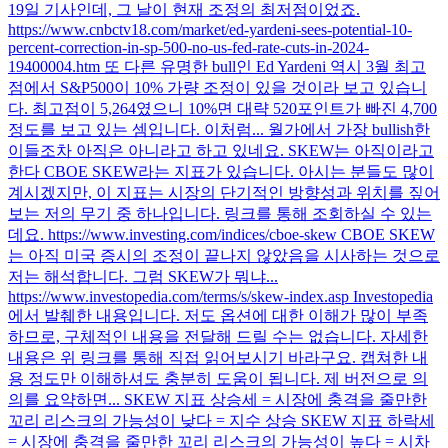
19일 기사인데, 그 날이 현재 조정의 최저점이었죠.
https://www.cnbctv18.com/market/ed-yardeni-sees-potential-10-
percent-correction-in-sp-500-no-us-fed-rate-cuts-in-2024-
19400004.htm 또 다른 유명한 bull인 Ed Yardeni 역시 3월 최고
점에서 S&P500이 10% 가량 조정이 있을 것이라 보고 있습니
다. 최고점이 5,264였으니 10%면 대략 520포인트가 빠진 4,700
정도를 보고 있는 셈입니다. 이처럼... 월가에서 가장 bullish한
이들조차 아직은 아니라고 하고 있네요. SKEW는 아직이라고
한다 CBOE SKEW라는 지표가 있습니다. 아시는 분들도 많이
계시겠지만, 이 지표는 시장의 단기적인 방향성과 위치를 짚어
보는 저의 무기 중 하나입니다. 링크를 통해 조회하실 수 있는
데요. https://www.investing.com/indices/cboe-skew CBOE SKEW
는 아직 미국 증시의 조정이 끝나지 않았음을 시사하는 것으로
저는 해석합니다. 그럼 SKEW가 뭐냐...
https://www.investopedia.com/terms/s/skew-index.asp Investopedia
에서 발췌한 내용입니다. 저도 옵션에 대한 이해가 많이 부족
하므로, 구체적인 내용을 전달해 드릴 수는 없습니다. 자세한
내용은 위 링크를 통해 직접 읽어보시기 바라구요. 캡쳐한 내
용 정도만 이해하셔도 충분히 도움이 됩니다. 제 버전으로 의
의를 요약하면... SKEW 지표 상승세 = 시장에 충격을 줄만한
꼬리 리스크의 가능성이 낮다 = 지수 상승 SKEW 지표 하락세
= 시장에 충격을 줄만한 꼬리 리스크의 가능성이 높다 = 시차