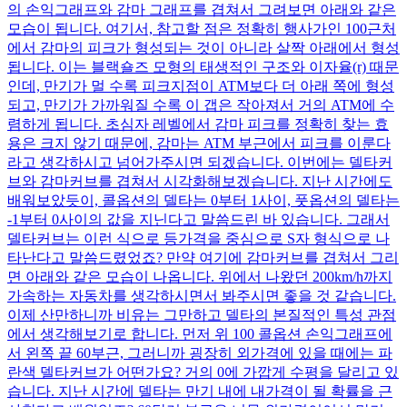
의 손익그래프와 감마 그래프를 겹쳐서 그려보면 아래와 같은
모습이 됩니다. 여기서, 참고할 점은 정확히 행사가인 100근처
에서 감마의 피크가 형성되는 것이 아니라 살짝 아래에서 형성
됩니다. 이는 블랙숄즈 모형의 태생적인 구조와 이자율(r) 때문
인데, 만기가 멀 수록 피크지점이 ATM보다 더 아래 쪽에 형성
되고, 만기가 가까워질 수록 이 갭은 작아져서 거의 ATM에 수
렴하게 됩니다. 초심자 레벨에서 감마 피크를 정확히 찾는 효
용은 크지 않기 때문에, 감마는 ATM 부근에서 피크를 이룬다
라고 생각하시고 넘어가주시면 되겠습니다. 이번에는 델타커
브와 감마커브를 겹쳐서 시각화해보겠습니다. 지난 시간에도
배워보았듯이, 콜옵션의 델타는 0부터 1사이, 풋옵션의 델타는
-1부터 0사이의 값을 지닌다고 말씀드린 바 있습니다. 그래서
델타커브는 이런 식으로 등가격을 중심으로 S자 형식으로 나
타난다고 말씀드렸었죠? 만약 여기에 감마커브를 겹쳐서 그리
면 아래와 같은 모습이 나옵니다. 위에서 나왔던 200km/h까지
가속하는 자동차를 생각하시면서 봐주시면 좋을 것 같습니다.
이제 산만하니까 비유는 그만하고 델타의 본질적인 특성 관점
에서 생각해보기로 합니다. 먼저 위 100 콜옵션 손익그래프에
서 왼쪽 끝 60부근, 그러니까 굉장히 외가격에 있을 때에는 파
란색 델타커브가 어떤가요? 거의 0에 가깝게 수평을 달리고 있
습니다. 지난 시간에 델타는 만기 내에 내가격이 될 확률을 근