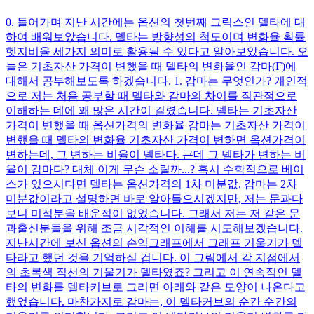
0. 들어가며 지난 시간에는 옵션의 첫번째 그릭스인 델타에 대
하여 배워보았습니다. 델타는 방향성의 척도이며 변화율 확률
헷지비율 세가지 의미로 활용될 수 있다고 알아보았습니다. 오
늘은 기초자산 가격이 변했을 때 델타의 변화율인 감마(Γ)에
대해서 공부해보도록 하겠습니다. 1. 감마는 무엇인가? 개인적
으로 저는 처음 공부할 때 델타와 감마의 차이를 직관적으로
이해하는 데에 꽤 많은 시간이 걸렸습니다. 델타는 기초자산
가격이 변했을 때 옵션가격의 변화율 감마는 기초자산 가격이
변했을 때 델타의 변화율 기초자산 가격이 변하면 옵션가격이
변하는데, 그 변하는 비율이 델타다. 근데 그 델타가 변하는 비
율이 감마다? 대체 이게 무슨 소릴까...? 혹시 수학적으로 베이
스가 있으시다면 델타는 옵션가격의 1차 미분값, 감마는 2차
미분값이라고 설명하면 바로 알아들으시겠지만, 저는 문과다
보니 미적분을 배운적이 없었습니다. 그래서 저는 저 같은 문
과출신분들을 위해 조금 시각적인 이해를 시도해보겠습니다.
지난시간에 보신 옵션의 손익그래프에서 그래프 기울기가 델
타라고 했던 것을 기억하실 겁니다. 이 그림에서 각 지점에서
의 초록색 직선의 기울기가 델타였죠? 그리고 이 연속적인 델
타의 변화를 델타커브로 그리면 아래와 같은 모양이 나온다고
했었습니다. 마찬가지로 감마는, 이 델타커브의 순간 순간의