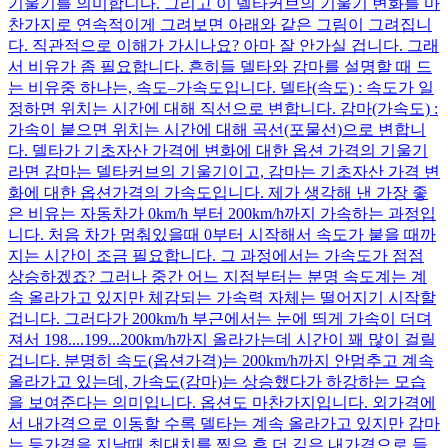
기울기를 의미합니다. 그리고 이 델타커브의 기울기 변화를 마
찬가지로 연속적이게 그려보면 아래와 같은 그림이 그려집니
다. 직관적으로 이해가 가시나요? 아마 잘 안가실 겁니다. 그래
서 비유가 좀 필요합니다. 흔히들 델타와 감마를 설명할 때 드
는 비유중 하나는, 속도–가속도입니다. 델타(속도) : 속도가 일
정하면 위치는 시간에 대해 직선으로 변합니다. 감마(가속도) :
가속이 붙으면 위치는 시간에 대해 곡선(포물선)으로 변합니
다. 델타가 기초자산 가격에 변화에 대한 옵션 가격의 기울기
라면 감마는 델타커브의 기울기이고, 감마는 기초자산 가격 변
화에 대한 옵션가격의 가속도입니다. 제가 생각해 낸 가장 좋
은 비유는 자동차가 0km/h 부터 200km/h까지 가속하는 과정입
니다. 처음 차가 멈춰있을때 0부터 시작해서 속도가 붙을 때까
지는 시간이 조금 필요합니다. 그 과정에서는 가속도가 점점
상승하겠죠? 그러나 중간 어느 지점부터는 분명 속도계는 계
속 올라가고 있지만 체감되는 가속력 자체는 떨어지기 시작할
겁니다. 그러다가 200km/h 부근에서는 눈에 띄게 가속이 더뎌
져서 198....199...200km/h까지 올라가는데 시간이 꽤 많이 걸릴
겁니다. 분명히 속도(옵션가격)는 200km/h까지 안멈추고 계속
올라가고 있는데, 가속도(감마)는 상승했다가 하강하는 모습
을 보여준다는 의미입니다. 옵션도 마찬가지입니다. 외가격에
서 내가격으로 이동할 수록 델타는 계속 올라가고 있지만 감마
는 등가격을 지날때 최대치를 찍은 후 더 깊은 내가격으로 들